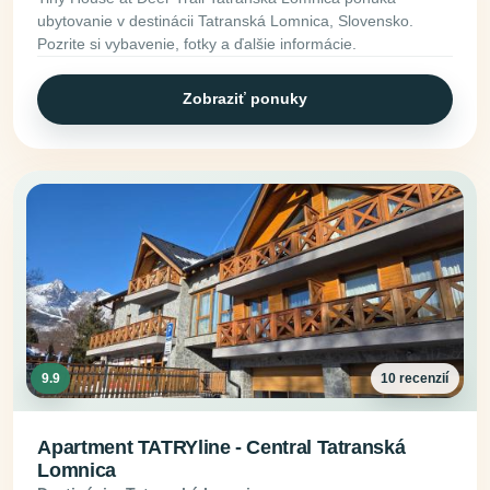
ubytovanie v destinácii Tatranská Lomnica, Slovensko.
Pozrite si vybavenie, fotky a ďalšie informácie.
Zobraziť ponuky
9.9
10 recenzií
Apartment TATRYline - Central Tatranská
Lomnica