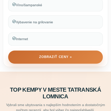
Víno/šampanské
Vybavenie na grilovanie
Internet
ZOBRAZIŤ CENY »
TOP KEMPY V MESTE TATRANSKÁ
LOMNICA
Vybrali sme ubytovania s najlepším hodnotením a dostatočným
počtom recenzií, aby bol výber čo najspoľahlivejší.