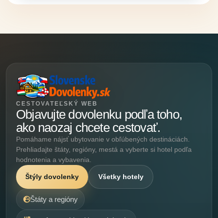
CESTOVATEĽSKÝ WEB
Objavujte dovolenku podľa toho,
ako naozaj chcete cestovať.
Pomáhame nájsť ubytovanie v obľúbených destináciách.
Prehliadajte štáty, regióny, mestá a vyberte si hotel podľa
hodnotenia a vybavenia.
Štýly dovolenky
Všetky hotely
Štáty a regióny