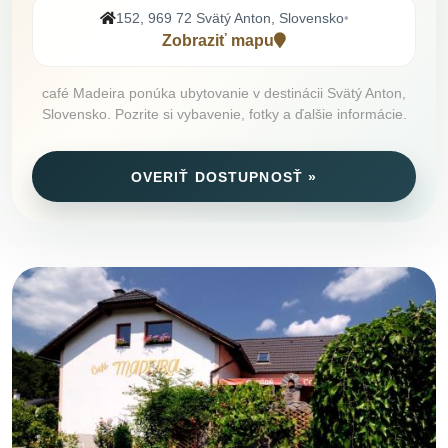
152, 969 72 Svätý Anton, Slovensko
•
Zobraziť mapu
café Madeira ponúka ubytovanie v destinácii Svätý Anton,
Slovensko. Pozrite si vybavenie, fotky a ďalšie informácie.
OVERIŤ DOSTUPNOSŤ »