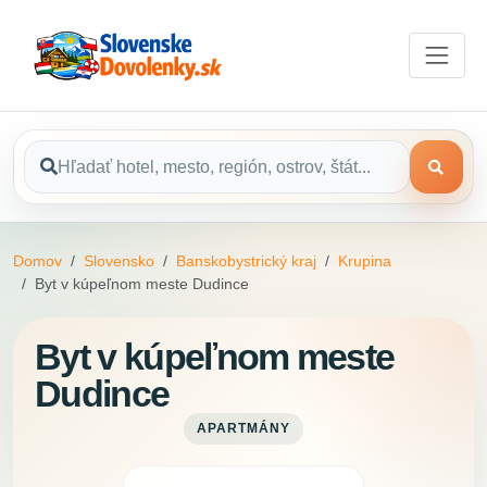
Domov
Slovensko
Banskobystrický kraj
Krupina
Byt v kúpeľnom meste Dudince
Byt v kúpeľnom meste
Dudince
APARTMÁNY