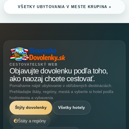
VŠETKY UBYTOVANIA V MESTE KRUPINA »
CESTOVATEĽSKÝ WEB
Objavujte dovolenku podľa toho,
ako naozaj chcete cestovať.
Pomáhame nájsť ubytovanie v obľúbených destináciách.
Prehliadajte štáty, regióny, mestá a vyberte si hotel podľa
hodnotenia a vybavenia.
Štýly dovolenky
Všetky hotely
Štáty a regióny