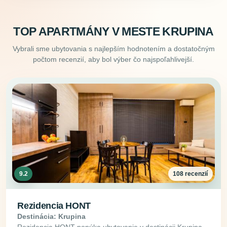
TOP APARTMÁNY V MESTE KRUPINA
Vybrali sme ubytovania s najlepším hodnotením a dostatočným
počtom recenzií, aby bol výber čo najspoľahlivejší.
9.2
108 recenzií
Rezidencia HONT
Destinácia: Krupina
Rezidencia HONT ponúka ubytovanie v destinácii Krupina,