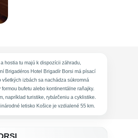
 hostia tu majú k dispozícii záhradu,
í Brigadéros Hotel Brigadír Borsi má písací
Vo všetkých izbách sa nachádza súkromná
 formou bufetu alebo kontinentálne raňajky.
napríklad turistike, rybárčeniu a cyklistike.
inárodné letisko Košice je vzdialené 55 km.
ORSI