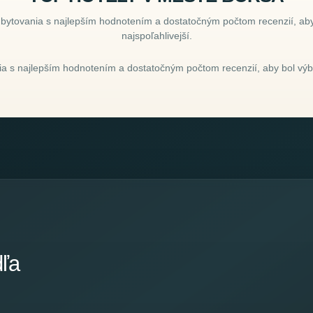
ubytovania s najlepším hodnotením a dostatočným počtom recenzií, aby
najspoľahlivejší.
a s najlepším hodnotením a dostatočným počtom recenzií, aby bol výbe
dľa