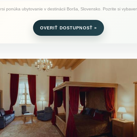
rsi ponúka ubytovanie v destinácii Borša, Slovensko. Pozrite si vybaveni
OVERIŤ DOSTUPNOSŤ »