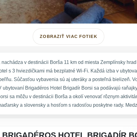
ZOBRAZIŤ VIAC FOTIEK
 nachádza v destinácii Borša 11 km od miesta Zemplínsky hrad a
tel s 3 hviezdičkami má bezplatné Wi-Fi. Každá izba v ubytovan
peľňu. Sůčasťou vybavenia sú aj uteráky a posteľná bielizeň. 
 ubytovaní Brigadéros Hotel Brigadír Borsi sa podávajú raňajky
rsi sa môžu v destinácii Borša a okolí venovať rôznym aktivitám, 
 maďarsky a slovensky a hosťom s radosťou poskytne rady. Medz
 BRIGADÉROS HOTEL BRIGADÍR B