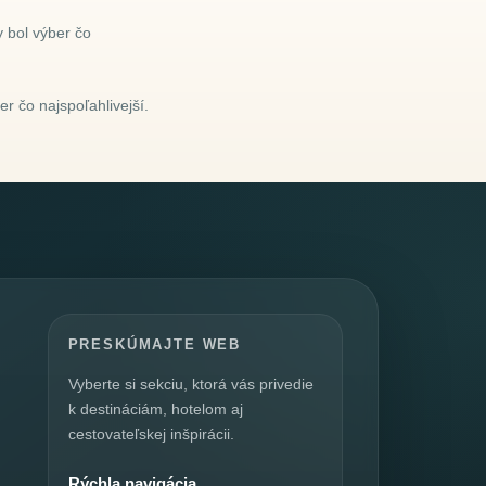
 bol výber čo
r čo najspoľahlivejší.
PRESKÚMAJTE WEB
Vyberte si sekciu, ktorá vás privedie
k destináciám, hotelom aj
cestovateľskej inšpirácii.
Rýchla navigácia