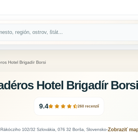
ros Hotel Brigadír Borsi
adéros Hotel Brigadír Bors
9.4
260 recenzií
.Rákócziho 102/32 Szlovákia, 076 32 Borša, Slovensko
Zobraziť ma
•