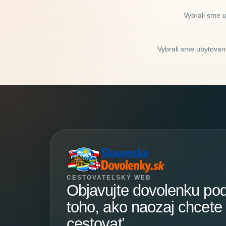
Vybrali sme 
Vybrali sme ubytovani
CESTOVATEĽSKÝ WEB
Objavujte dovolenku po
toho, ako naozaj chcete
cestovať.