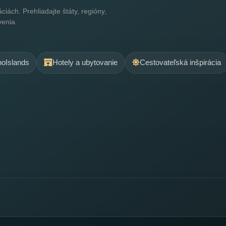
ách. Prehliadajte štáty, regióny,
venia.
.noIslands
Hotely a ubytovanie
Cestovateľská inšpirácia