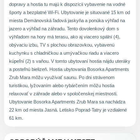
dopravy a hostia tu majú k dispozícii vybavenie na vodné
športy a bezplatné Wi-Fi. Ubytovanie je situované 15 km od
miesta Demänovská ľadová jaskyňa a ponúka výhľad na
jazero a výhľad na záhradu. Tento dovolenkový dom s
výhľadom na hory má terasu, ako aj viacero spální (4),
obývaciu izbu, TV s plochou obrazovkou, vybavenú
kuchynku s chladničkou a umývačkou riadu a viacero
kúpeľní (2) s vaňou. V tomto ubytovaní hostia nájdu uteráky
a posteľnú bielizeň. Hostia ubytovania Bosorka Apartments
Zrub Mara môžu využívať saunu. Po dni strávenom
turistikou, lyžovaním alebo rybárčením môžu hostia
relaxovať v záhrade alebo v spoločenskej miestnosti.
Ubytovanie Bosorka Apartments Zrub Mara sa nachádza
22 km od miesta Jasná. Letisko Poprad-Tatry je vzdialené
61 km.