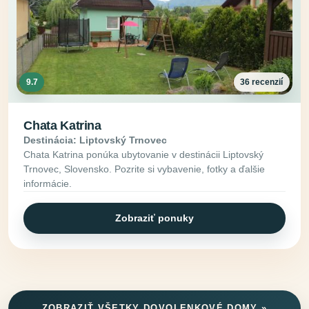
9.7
36 recenzií
Chata Katrina
Destinácia: Liptovský Trnovec
Chata Katrina ponúka ubytovanie v destinácii Liptovský
Trnovec, Slovensko. Pozrite si vybavenie, fotky a ďalšie
informácie.
Zobraziť ponuky
ZOBRAZIŤ VŠETKY DOVOLENKOVÉ DOMY »