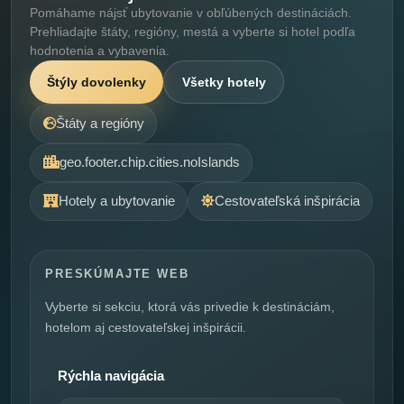
Pomáhame nájsť ubytovanie v obľúbených destináciách.
Prehliadajte štáty, regióny, mestá a vyberte si hotel podľa
hodnotenia a vybavenia.
Štýly dovolenky
Všetky hotely
Štáty a regióny
geo.footer.chip.cities.noIslands
Hotely a ubytovanie
Cestovateľská inšpirácia
PRESKÚMAJTE WEB
Vyberte si sekciu, ktorá vás privedie k destináciám,
hotelom aj cestovateľskej inšpirácii.
Rýchla navigácia