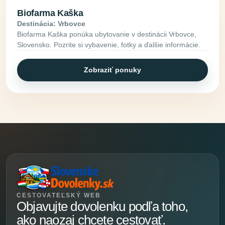
Biofarma Kaška
Destinácia: Vrbovce
Biofarma Kaška ponúka ubytovanie v destinácii Vrbovce,
Slovensko. Pozrite si vybavenie, fotky a ďalšie informácie.
Zobraziť ponuky
CESTOVATEĽSKÝ WEB
Objavujte dovolenku podľa toho,
ako naozaj chcete cestovať.