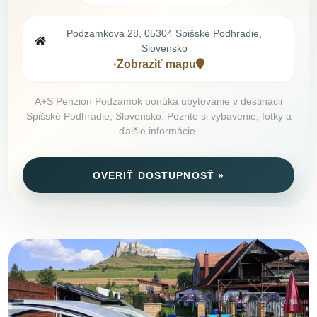
Podzamkova 28, 05304 Spišské Podhradie,
Slovensko
Zobraziť mapu
•
A+S Penzion Podzamok ponúka ubytovanie v destinácii
Spišské Podhradie, Slovensko. Pozrite si vybavenie, fotky a
ďalšie informácie.
OVERIŤ DOSTUPNOSŤ »