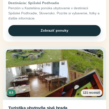
Destinácia: Spišské Podhradie
Penzión u Kastelána ponúka ubytovanie v destinácii
Spišské Podhradie, Slovensko. Pozrite si vybavenie, fotky a
ďalšie informácie.
Zobraziť ponuky
8.5
121 recenzií
Turistika ubytovňa sivá brada