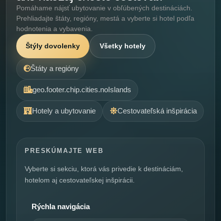
Pomáhame nájsť ubytovanie v obľúbených destináciách.
Prehliadajte štáty, regióny, mestá a vyberte si hotel podľa
hodnotenia a vybavenia.
Štýly dovolenky
Všetky hotely
Štáty a regióny
geo.footer.chip.cities.noIslands
Hotely a ubytovanie
Cestovateľská inšpirácia
PRESKÚMAJTE WEB
Vyberte si sekciu, ktorá vás privedie k destináciám,
hotelom aj cestovateľskej inšpirácii.
Rýchla navigácia