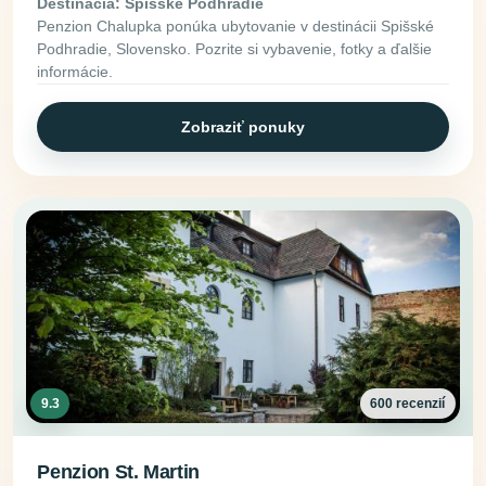
Destinácia: Spišské Podhradie
Penzion Chalupka ponúka ubytovanie v destinácii Spišské
Podhradie, Slovensko. Pozrite si vybavenie, fotky a ďalšie
informácie.
Zobraziť ponuky
9.3
600 recenzií
Penzion St. Martin