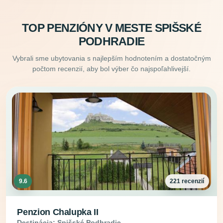
TOP PENZIÓNY V MESTE SPIŠSKÉ
PODHRADIE
Vybrali sme ubytovania s najlepším hodnotením a dostatočným
počtom recenzií, aby bol výber čo najspoľahlivejší.
9.6
221 recenzií
Penzion Chalupka II
Destinácia: Spišské Podhradie