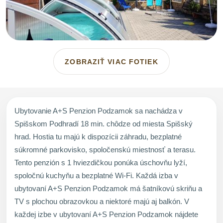
ZOBRAZIŤ VIAC FOTIEK
Ubytovanie A+S Penzion Podzamok sa nachádza v
Spišskom Podhradí 18 min. chôdze od miesta Spišský
hrad. Hostia tu majú k dispozícii záhradu, bezplatné
súkromné parkovisko, spoločenskú miestnosť a terasu.
Tento penzión s 1 hviezdičkou ponúka úschovňu lyží,
spoločnú kuchyňu a bezplatné Wi-Fi. Každá izba v
ubytovaní A+S Penzion Podzamok má šatníkovú skriňu a
TV s plochou obrazovkou a niektoré majú aj balkón. V
každej izbe v ubytovaní A+S Penzion Podzamok nájdete