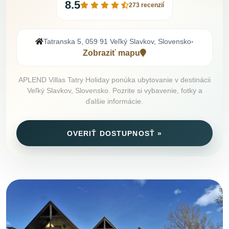
8.5
273 recenzií
Tatranska 5, 059 91 Veľký Slavkov, Slovensko
•
Zobraziť mapu
APLEND Villas Tatry Holiday ponúka ubytovanie v destinácii
Veľký Slavkov, Slovensko. Pozrite si vybavenie, fotky a
ďalšie informácie.
OVERIŤ DOSTUPNOSŤ »