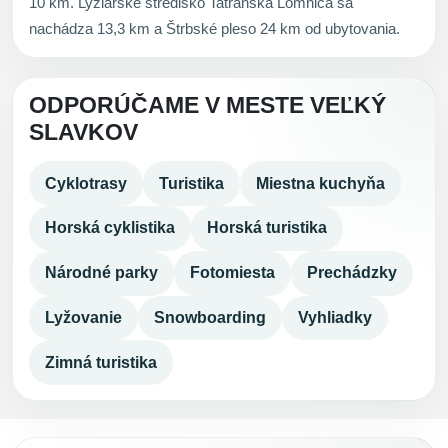
10 km. Lyžiarske stredisko Tatranská Lomnica sa
nachádza 13,3 km a Štrbské pleso 24 km od ubytovania.
ODPORÚČAME V MESTE VEĽKÝ
SLAVKOV
Cyklotrasy
Turistika
Miestna kuchyňa
Horská cyklistika
Horská turistika
Národné parky
Fotomiesta
Prechádzky
Lyžovanie
Snowboarding
Vyhliadky
Zimná turistika