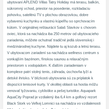
ubytovaní APLEND Villas Tatry Holiday má terasu, balkón,
súkromný vchod, priestor na posedenie, rozkladaciu
pohovku, satelitnú TV s plochou obrazovkou, dobre
vybavenú kuchynku a vlastnú kúpeľňu so sprchovacím
kútom. V originálnej reštaurácii Salaš Slavkov s chovom
oviec, ktorá sa nachádza iba 250 metrov od ubytovacieho
zariadenia, môžete ochutnať tradičné jedlá slovenskej i
medzinárodnej kuchyne. Nájdete tu aj kozub a letnú terasu.
V ubytovacom zariadení sa nachádza wellness centrum s
vonkajším bazénom, fínskou saunou a relaxačným
priestorom s vodopádom. K ďalším zariadeniam v
komplexe patrí stolný tenis, záhrada, úschovňa lyží a
detské ihrisko. V blízkosti ubytovania sú za príplatok k
dispozícii tenisové kurty. V okolitej oblasti sa hostia môžu
venovať lyžovaniu, cyklistike a pešej turistike. Aquapark
AquaCity Poprad je vzdialený iba 6,4 km a golfový rezort
Black Stork vo Veľkej Lomnici sa nachádza vo vzdialenosti