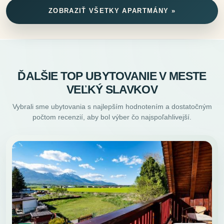
ZOBRAZIŤ VŠETKY APARTMÁNY »
ĎALŠIE TOP UBYTOVANIE V MESTE
VEĽKÝ SLAVKOV
Vybrali sme ubytovania s najlepším hodnotením a dostatočným
počtom recenzií, aby bol výber čo najspoľahlivejší.