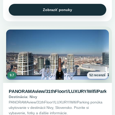
Zobraziť ponuky
9.7
52 recenzií
PANORAMAview/31thFloor!/LUXURY/Wifi/Parking
Destinácia: Nivy
PANORAMAview/31thFloor!/LUXURY/Wifi/Parking ponúka
ubytovanie v destinácii Nivy, Slovensko. Pozrite si
vybavenie, fotky a ďalšie informácie.