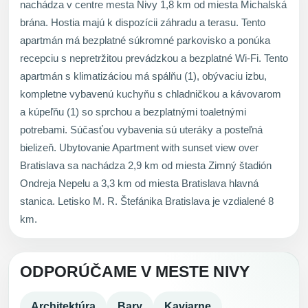
nachádza v centre mesta Nivy 1,8 km od miesta Michalská
brána. Hostia majú k dispozícii záhradu a terasu. Tento
apartmán má bezplatné súkromné parkovisko a ponúka
recepciu s nepretržitou prevádzkou a bezplatné Wi-Fi. Tento
apartmán s klimatizáciou má spálňu (1), obývaciu izbu,
kompletne vybavenú kuchyňu s chladničkou a kávovarom
a kúpeľňu (1) so sprchou a bezplatnými toaletnými
potrebami. Súčasťou vybavenia sú uteráky a posteľná
bielizeň. Ubytovanie Apartment with sunset view over
Bratislava sa nachádza 2,9 km od miesta Zimný štadión
Ondreja Nepelu a 3,3 km od miesta Bratislava hlavná
stanica. Letisko M. R. Štefánika Bratislava je vzdialené 8
km.
ODPORÚČAME V MESTE NIVY
Architektúra
Bary
Kaviarne