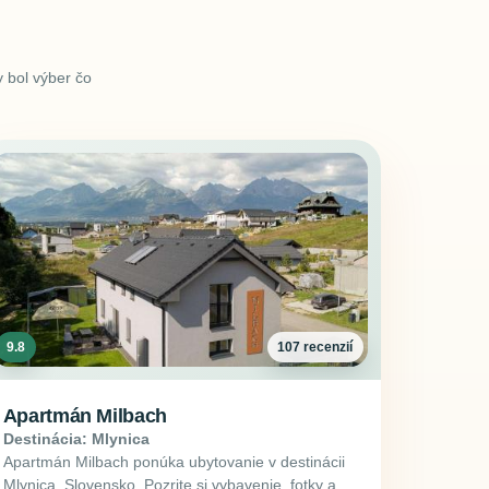
 bol výber čo
9.8
107 recenzií
Apartmán Milbach
Destinácia: Mlynica
Apartmán Milbach ponúka ubytovanie v destinácii
Mlynica, Slovensko. Pozrite si vybavenie, fotky a