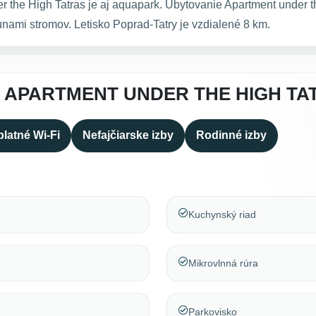
r the High Tatras je aj aquapark. Ubytovanie Apartment under 
nami stromov. Letisko Poprad-Tatry je vzdialené 8 km.
 APARTMENT UNDER THE HIGH TA
latné Wi-Fi
Nefajčiarske izby
Rodinné izby
Kuchynský riad
Mikrovlnná rúra
Parkovisko