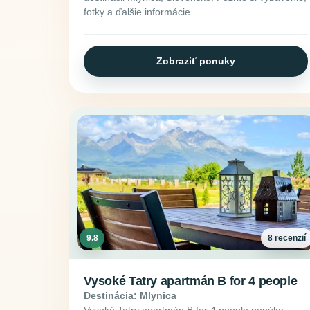
fotky a ďalšie informácie.
Zobraziť ponuky
9.8
8 recenzií
Vysoké Tatry apartmán B for 4 people
Destinácia: Mlynica
Vysoké Tatry apartmán B for 4 people ponúka