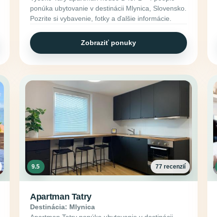
ponúka ubytovanie v destinácii Mlynica, Slovensko.
Pozrite si vybavenie, fotky a ďalšie informácie.
Zobraziť ponuky
9.5
77 recenzií
Apartman Tatry
Destinácia: Mlynica
Apartman Tatry ponúka ubytovanie v destinácii