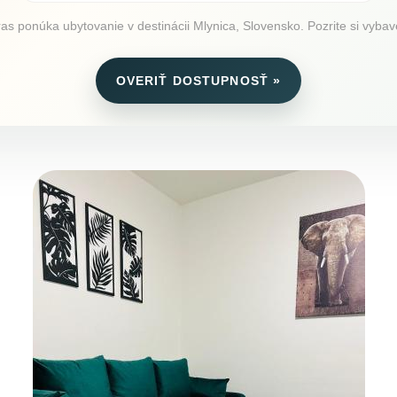
s ponúka ubytovanie v destinácii Mlynica, Slovensko. Pozrite si vybave
OVERIŤ DOSTUPNOSŤ »