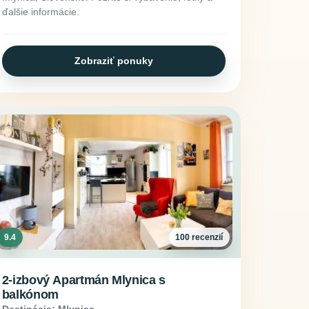
ďalšie informácie.
Zobraziť ponuky
9.4
100 recenzií
2-izbový Apartmán Mlynica s
balkónom
Destinácia: Mlynica