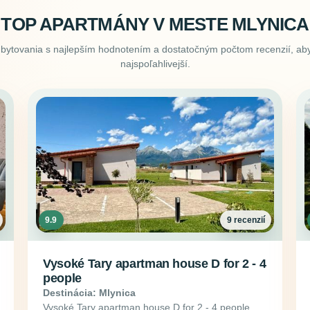
TOP APARTMÁNY V MESTE MLYNICA
ubytovania s najlepším hodnotením a dostatočným počtom recenzií, aby
najspoľahlivejší.
9.9
9 recenzií
Vysoké Tary apartman house D for 2 - 4
people
Destinácia: Mlynica
Vysoké Tary apartman house D for 2 - 4 people