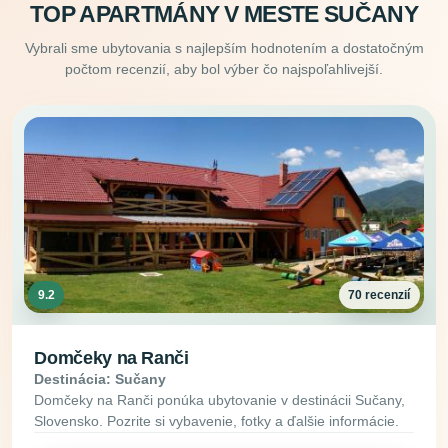
TOP APARTMÁNY V MESTE SUČANY
Vybrali sme ubytovania s najlepším hodnotením a dostatočným
počtom recenzií, aby bol výber čo najspoľahlivejší.
9.2
70 recenzií
Domčeky na Ranči
Destinácia: Sučany
Domčeky na Ranči ponúka ubytovanie v destinácii Sučany,
Slovensko. Pozrite si vybavenie, fotky a ďalšie informácie.