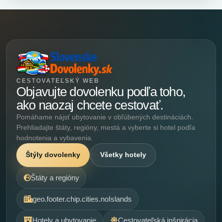
CESTOVATEĽSKÝ WEB
Objavujte dovolenku podľa toho,
ako naozaj chcete cestovať.
Pomáhame nájsť ubytovanie v obľúbených destináciách.
Prehliadajte štáty, regióny, mestá a vyberte si hotel podľa
hodnotenia a vybavenia.
Štýly dovolenky
Všetky hotely
Štáty a regióny
geo.footer.chip.cities.noIslands
Hotely a ubytovanie
Cestovateľská inšpirácia