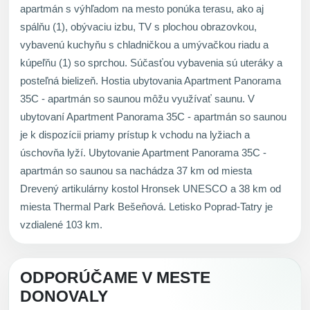
apartmán s výhľadom na mesto ponúka terasu, ako aj
spálňu (1), obývaciu izbu, TV s plochou obrazovkou,
vybavenú kuchyňu s chladničkou a umývačkou riadu a
kúpeľňu (1) so sprchou. Súčasťou vybavenia sú uteráky a
posteľná bielizeň. Hostia ubytovania Apartment Panorama
35C - apartmán so saunou môžu využívať saunu. V
ubytovaní Apartment Panorama 35C - apartmán so saunou
je k dispozícii priamy prístup k vchodu na lyžiach a
úschovňa lyží. Ubytovanie Apartment Panorama 35C -
apartmán so saunou sa nachádza 37 km od miesta
Drevený artikulárny kostol Hronsek UNESCO a 38 km od
miesta Thermal Park Bešeňová. Letisko Poprad-Tatry je
vzdialené 103 km.
ODPORÚČAME V MESTE
DONOVALY