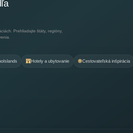
dľa
ách. Prehliadajte štáty, regióny,
venia.
.noIslands
Hotely a ubytovanie
Cestovateľská inšpirácia