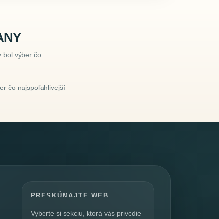
ANY
 bol výber čo
r čo najspoľahlivejší.
PRESKÚMAJTE WEB
Vyberte si sekciu, ktorá vás privedie