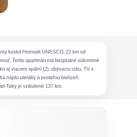
lárny kostol Hronsek UNESCO, 22 km od
stnosť. Tento apartmán má bezplatné súkromné
aj viacero spální (2), obývaciu izbu, TV s
a nájdu uteráky a posteľnú bielizeň.
-Tatry je vzdialené 137 km.