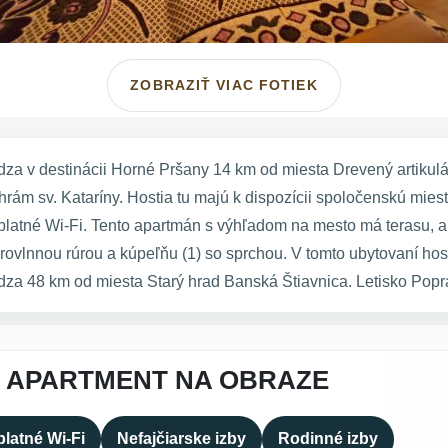
ZOBRAZIŤ VIAC FOTIEK
 v destinácii Horné Pršany 14 km od miesta Drevený artiku
rám sv. Kataríny. Hostia tu majú k dispozícii spoločenskú mie
atné Wi-Fi. Tento apartmán s výhľadom na mesto má terasu, ako 
vlnnou rúrou a kúpeľňu (1) so sprchou. V tomto ubytovaní hosti
48 km od miesta Starý hrad Banská Štiavnica. Letisko Poprad
A APARTMENT NA OBRAZE
latné Wi-Fi
Nefajčiarske izby
Rodinné izby