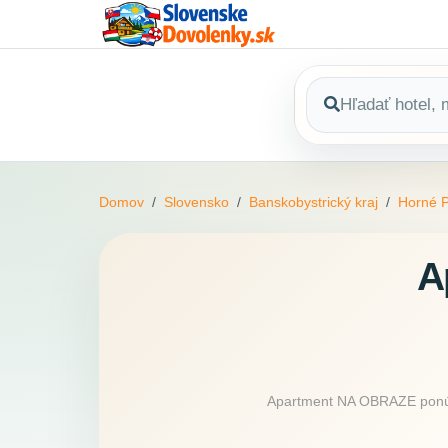
Domov
Slovensko
Banskobystrický kraj
Horné 
A
Apartment NA OBRAZE ponúka 