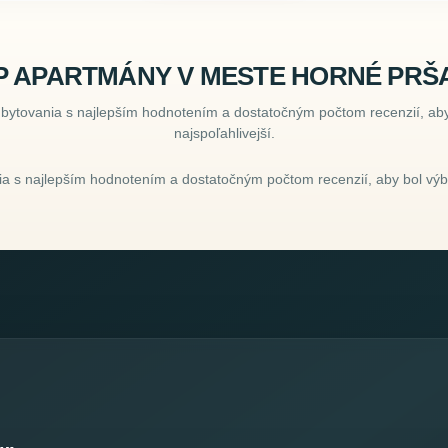
P APARTMÁNY V MESTE HORNÉ PRŠ
ubytovania s najlepším hodnotením a dostatočným počtom recenzií, aby
najspoľahlivejší.
a s najlepším hodnotením a dostatočným počtom recenzií, aby bol výbe