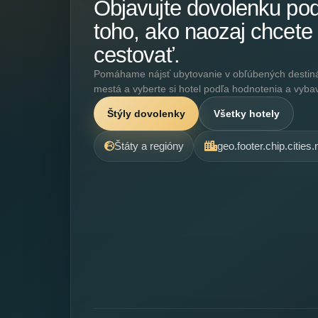
Objavujte dovolenku po
toho, ako naozaj chcete
cestovať.
Pomáhame nájsť ubytovanie v obľúbených destináci
mestá a vyberte si hotel podľa hodnotenia a vyba
Štýly dovolenky
Všetky hotely
Štáty a regióny
geo.footer.chip.cities