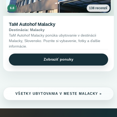
6.8
138 recenzií
TaM Autohof Malacky
Destinácia: Malacky
TaM Autohof Malacky ponúka ubytovanie v destinácii
Malacky, Slovensko. Pozrite si vybavenie, fotky a ďalšie
informácie.
Zobraziť ponuky
VŠETKY UBYTOVANIA V MESTE MALACKY »