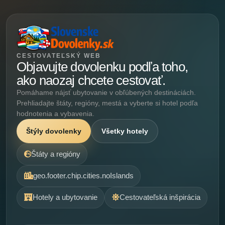
CESTOVATEĽSKÝ WEB
Objavujte dovolenku podľa toho,
ako naozaj chcete cestovať.
Pomáhame nájsť ubytovanie v obľúbených destináciách.
Prehliadajte štáty, regióny, mestá a vyberte si hotel podľa
hodnotenia a vybavenia.
Štýly dovolenky
Všetky hotely
Štáty a regióny
geo.footer.chip.cities.noIslands
Hotely a ubytovanie
Cestovateľská inšpirácia