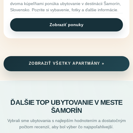
dvoma kúpeľňami ponúka ubytovanie v destinácii Šamorín,
Slovensko. Pozrite si vybavenie, fotky a ďalšie informácie.
Zobraziť ponuky
ZOBRAZIŤ VŠETKY APARTMÁNY »
ĎALŠIE TOP UBYTOVANIE V MESTE
ŠAMORÍN
Vybrali sme ubytovania s najlepším hodnotením a dostatočným
počtom recenzií, aby bol výber čo najspoľahlivejší.