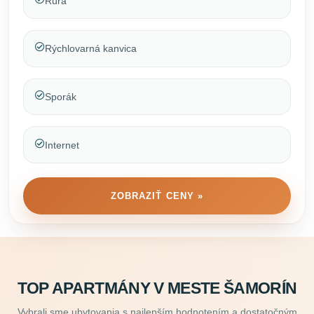
Rúra
Rýchlovarná kanvica
Sporák
Internet
ZOBRAZIŤ CENY »
TOP APARTMÁNY V MESTE ŠAMORÍN
Vybrali sme ubytovania s najlepším hodnotením a dostatočným