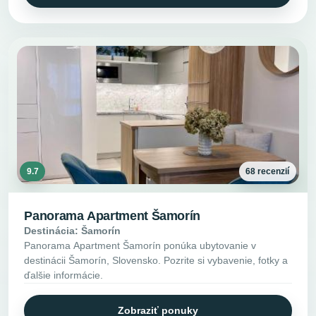
9.7
68 recenzií
Panorama Apartment Šamorín
Destinácia: Šamorín
Panorama Apartment Šamorín ponúka ubytovanie v
destinácii Šamorín, Slovensko. Pozrite si vybavenie, fotky a
ďalšie informácie.
Zobraziť ponuky