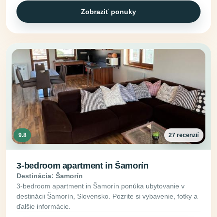
Zobraziť ponuky
9.8
27 recenzií
3-bedroom apartment in Šamorín
Destinácia: Šamorín
3-bedroom apartment in Šamorín ponúka ubytovanie v
destinácii Šamorín, Slovensko. Pozrite si vybavenie, fotky a
ďalšie informácie.