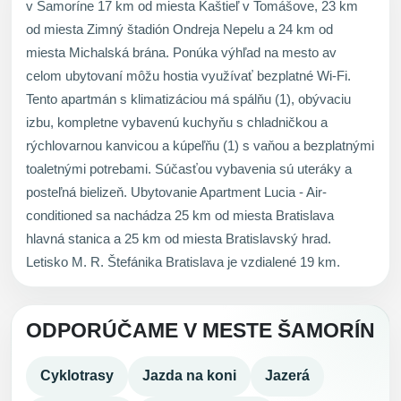
v Šamoríne 17 km od miesta Kaštieľ v Tomášove, 23 km
od miesta Zimný štadión Ondreja Nepelu a 24 km od
miesta Michalská brána. Ponúka výhľad na mesto av
celom ubytovaní môžu hostia využívať bezplatné Wi-Fi.
Tento apartmán s klimatizáciou má spálňu (1), obývaciu
izbu, kompletne vybavenú kuchyňu s chladničkou a
rýchlovarnou kanvicou a kúpeľňu (1) s vaňou a bezplatnými
toaletnými potrebami. Súčasťou vybavenia sú uteráky a
posteľná bielizeň. Ubytovanie Apartment Lucia - Air-
conditioned sa nachádza 25 km od miesta Bratislava
hlavná stanica a 25 km od miesta Bratislavský hrad.
Letisko M. R. Štefánika Bratislava je vzdialené 19 km.
ODPORÚČAME V MESTE ŠAMORÍN
Cyklotrasy
Jazda na koni
Jazerá