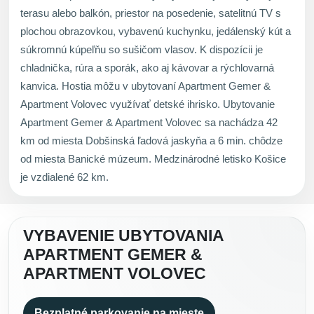
terasu alebo balkón, priestor na posedenie, satelitnú TV s
plochou obrazovkou, vybavenú kuchynku, jedálenský kút a
súkromnú kúpeľňu so sušičom vlasov. K dispozícii je
chladnička, rúra a sporák, ako aj kávovar a rýchlovarná
kanvica. Hostia môžu v ubytovaní Apartment Gemer &
Apartment Volovec využívať detské ihrisko. Ubytovanie
Apartment Gemer & Apartment Volovec sa nachádza 42
km od miesta Dobšinská ľadová jaskyňa a 6 min. chôdze
od miesta Banické múzeum. Medzinárodné letisko Košice
je vzdialené 62 km.
VYBAVENIE UBYTOVANIA
APARTMENT GEMER &
APARTMENT VOLOVEC
Bezplatné parkovanie na mieste