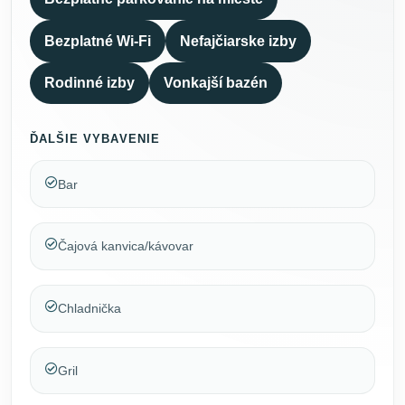
Bezplatné Wi-Fi
Nefajčiarske izby
Rodinné izby
Vonkajší bazén
ĎALŠIE VYBAVENIE
Bar
Čajová kanvica/kávovar
Chladnička
Gril