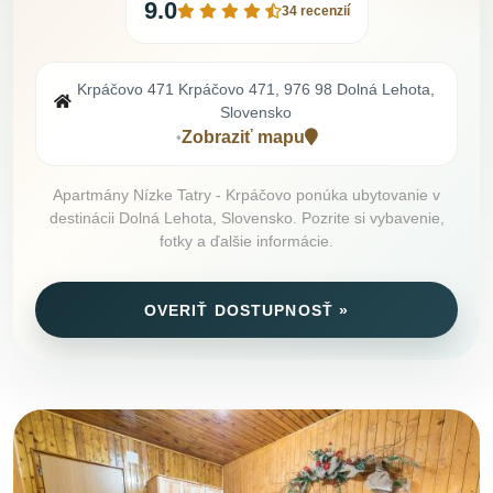
9.0
34 recenzií
Krpáčovo 471 Krpáčovo 471, 976 98 Dolná Lehota,
Slovensko
Zobraziť mapu
•
Apartmány Nízke Tatry - Krpáčovo ponúka ubytovanie v
destinácii Dolná Lehota, Slovensko. Pozrite si vybavenie,
fotky a ďalšie informácie.
OVERIŤ DOSTUPNOSŤ »