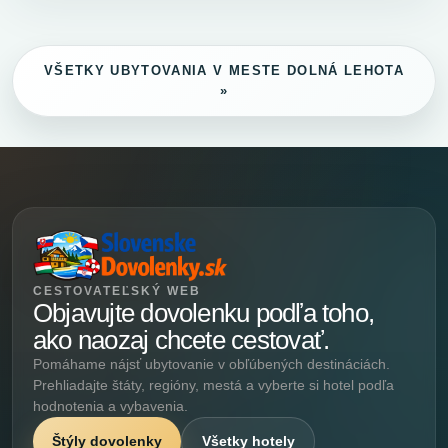
VŠETKY UBYTOVANIA V MESTE DOLNÁ LEHOTA
»
CESTOVATEĽSKÝ WEB
Objavujte dovolenku podľa toho,
ako naozaj chcete cestovať.
Pomáhame nájsť ubytovanie v obľúbených destináciách.
Prehliadajte štáty, regióny, mestá a vyberte si hotel podľa
hodnotenia a vybavenia.
Štýly dovolenky
Všetky hotely