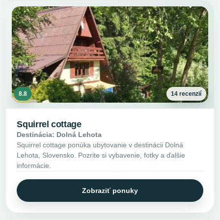
8.8
14 recenzií
Squirrel cottage
Destinácia: Dolná Lehota
Squirrel cottage ponúka ubytovanie v destinácii Dolná
Lehota, Slovensko. Pozrite si vybavenie, fotky a ďalšie
informácie.
Zobraziť ponuky