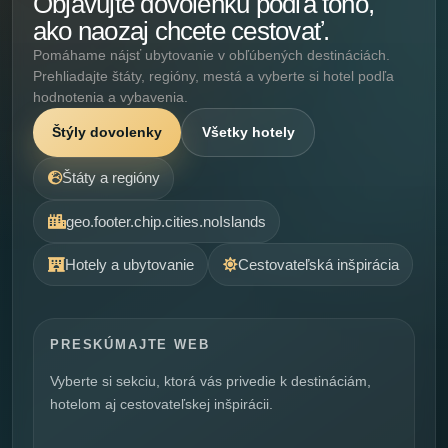
Objavujte dovolenku podľa toho,
ako naozaj chcete cestovať.
Pomáhame nájsť ubytovanie v obľúbených destináciách.
Prehliadajte štáty, regióny, mestá a vyberte si hotel podľa
hodnotenia a vybavenia.
Štýly dovolenky
Všetky hotely
Štáty a regióny
geo.footer.chip.cities.noIslands
Hotely a ubytovanie
Cestovateľská inšpirácia
PRESKÚMAJTE WEB
Vyberte si sekciu, ktorá vás privedie k destináciám,
hotelom aj cestovateľskej inšpirácii.