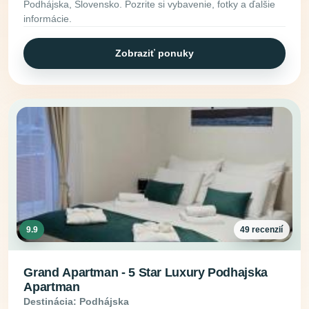
Podhájska, Slovensko. Pozrite si vybavenie, fotky a ďalšie
informácie.
Zobraziť ponuky
9.9
49 recenzií
Grand Apartman - 5 Star Luxury Podhajska
Apartman
Destinácia: Podhájska