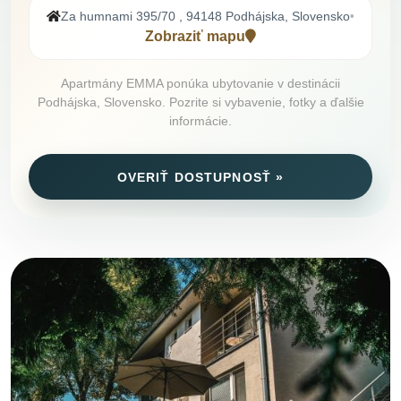
Za humnami 395/70 , 94148 Podhájska, Slovensko
•
Zobraziť mapu
Apartmány EMMA ponúka ubytovanie v destinácii
Podhájska, Slovensko. Pozrite si vybavenie, fotky a ďalšie
informácie.
OVERIŤ DOSTUPNOSŤ »