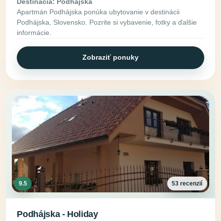
Destinácia: Podhájska
Apartmán Podhájska ponúka ubytovanie v destinácii
Podhájska, Slovensko. Pozrite si vybavenie, fotky a ďalšie
informácie.
Zobraziť ponuky
9.5
53 recenzií
Podhájska - Holiday