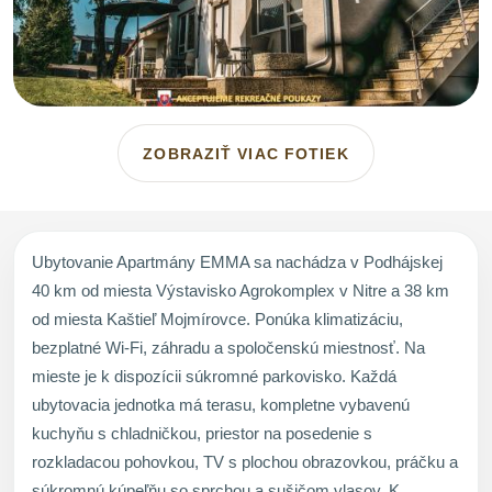
ZOBRAZIŤ VIAC FOTIEK
Ubytovanie Apartmány EMMA sa nachádza v Podhájskej
40 km od miesta Výstavisko Agrokomplex v Nitre a 38 km
od miesta Kaštieľ Mojmírovce. Ponúka klimatizáciu,
bezplatné Wi-Fi, záhradu a spoločenskú miestnosť. Na
mieste je k dispozícii súkromné parkovisko. Každá
ubytovacia jednotka má terasu, kompletne vybavenú
kuchyňu s chladničkou, priestor na posedenie s
rozkladacou pohovkou, TV s plochou obrazovkou, práčku a
súkromnú kúpeľňu so sprchou a sušičom vlasov. K