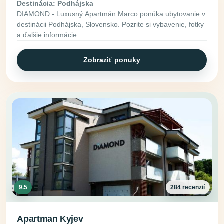
Destinácia: Podhájska
DIAMOND - Luxusný Apartmán Marco ponúka ubytovanie v
destinácii Podhájska, Slovensko. Pozrite si vybavenie, fotky
a ďalšie informácie.
Zobraziť ponuky
9.5
284 recenzií
Apartman Kyjev