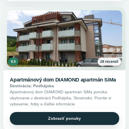
9.5
28 recenzií
Apartmánový dom DIAMOND apartmán SiMa
Destinácia: Podhájska
Apartmánový dom DIAMOND apartmán SiMa ponúka
ubytovanie v destinácii Podhájska, Slovensko. Pozrite si
vybavenie, fotky a ďalšie informácie.
Zobraziť ponuky