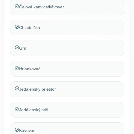
Čajová kanvica/kávovar
Chladnička
Gril
Hriankovač
Jedálenský priestor
Jedálenský stôl
Kávovar