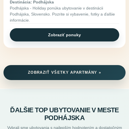
Destinácia: Podhájska
Podhájska - Holiday ponúka ubytovanie v destinácii
Podhájska, Slovensko. Pozrite si vybavenie, fotky a ďalšie
informácie.
Zobraziť ponuky
ZOBRAZIŤ VŠETKY APARTMÁNY »
ĎALŠIE TOP UBYTOVANIE V MESTE
PODHÁJSKA
Vybrali sme ubytovania s najlepším hodnotením a dostatočným