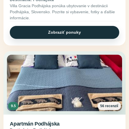
Villa Gracia Podhájska ponúka ubytovanie v destinácii
Podhájska, Slovensko. Pozrite si vybavenie, fotky a ďalšie
informácie.
Zobraziť ponuky
9.5
56 recenzií
Apartmán Podhájska