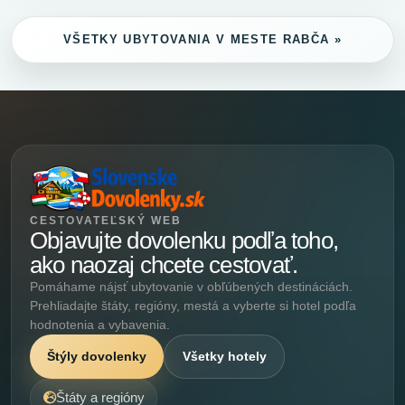
VŠETKY UBYTOVANIA V MESTE RABČA »
CESTOVATEĽSKÝ WEB
Objavujte dovolenku podľa toho,
ako naozaj chcete cestovať.
Pomáhame nájsť ubytovanie v obľúbených destináciách.
Prehliadajte štáty, regióny, mestá a vyberte si hotel podľa
hodnotenia a vybavenia.
Štýly dovolenky
Všetky hotely
Štáty a regióny