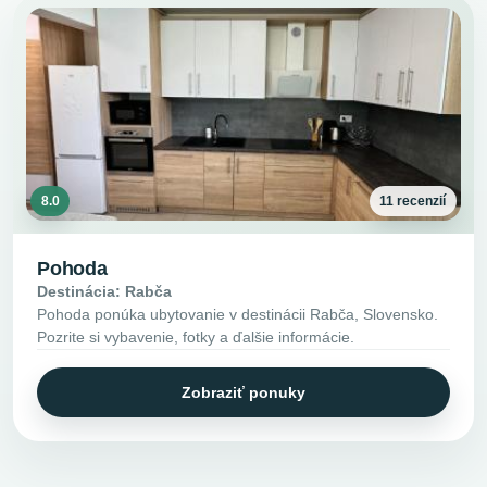
8.0
11 recenzií
Pohoda
Destinácia: Rabča
Pohoda ponúka ubytovanie v destinácii Rabča, Slovensko.
Pozrite si vybavenie, fotky a ďalšie informácie.
Zobraziť ponuky