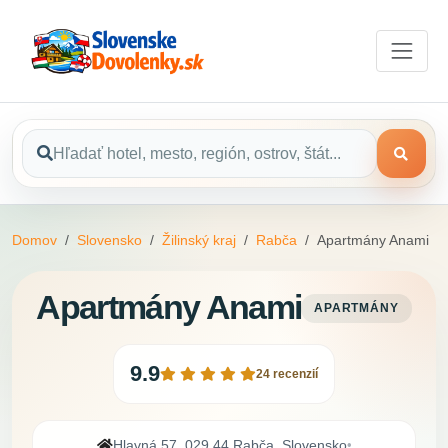
Domov
Slovensko
Žilinský kraj
Rabča
Apartmány Anami
Apartmány Anami
APARTMÁNY
9.9
24 recenzií
Hlavná 57, 029 44 Rabča, Slovensko
•