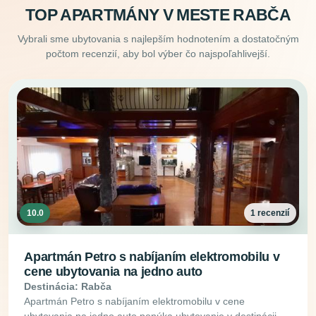
TOP APARTMÁNY V MESTE RABČA
Vybrali sme ubytovania s najlepším hodnotením a dostatočným
počtom recenzií, aby bol výber čo najspoľahlivejší.
10.0
1 recenzií
Apartmán Petro s nabíjaním elektromobilu v
cene ubytovania na jedno auto
Destinácia: Rabča
Apartmán Petro s nabíjaním elektromobilu v cene
ubytovania na jedno auto ponúka ubytovanie v destinácii