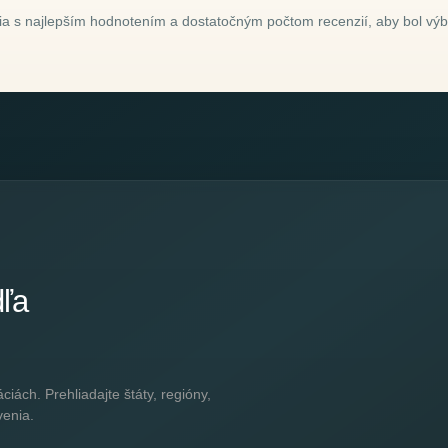
a s najlepším hodnotením a dostatočným počtom recenzií, aby bol výbe
dľa
ách. Prehliadajte štáty, regióny,
venia.