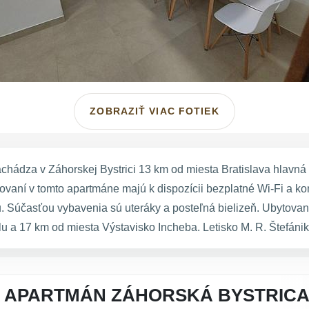
ZOBRAZIŤ VIAC FOTIEK
hádza v Záhorskej Bystrici 13 km od miesta Bratislava hlavná s
ovaní v tomto apartmáne majú k dispozícii bezplatné Wi-Fi a 
ou. Súčasťou vybavenia sú uteráky a posteľná bielizeň. Ubytov
 a 17 km od miesta Výstavisko Incheba. Letisko M. R. Štefánika
A APARTMÁN ZÁHORSKÁ BYSTRIC