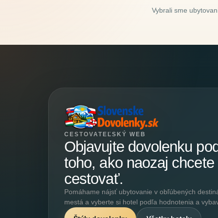
Vybrali sme ubytovani
CESTOVATEĽSKÝ WEB
Objavujte dovolenku po
toho, ako naozaj chcete
cestovať.
Pomáhame nájsť ubytovanie v obľúbených destináci
mestá a vyberte si hotel podľa hodnotenia a vyba