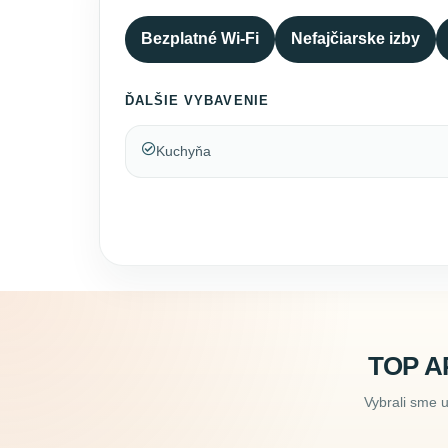
Bezplatné Wi-Fi
Nefajčiarske izby
ĎALŠIE VYBAVENIE
Kuchyňa
TOP A
Vybrali sme 