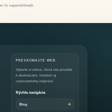
r čo najspoľahlivejší.
PRESKÚMAJTE WEB
Vyberte si sekciu, ktorá vás privedie
k destináciám, hotelom aj
cestovateľskej inšpirácii.
Rýchla navigácia
Blog