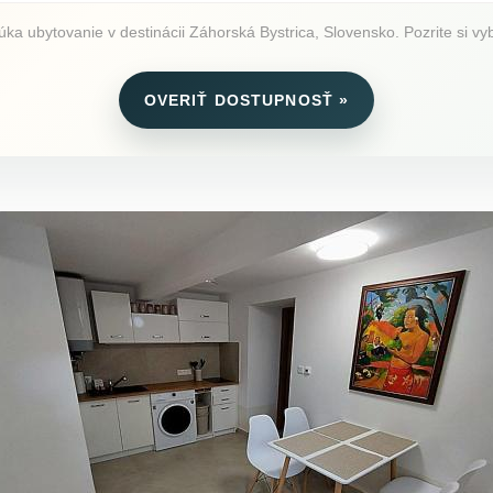
a ubytovanie v destinácii Záhorská Bystrica, Slovensko. Pozrite si vyba
OVERIŤ DOSTUPNOSŤ »