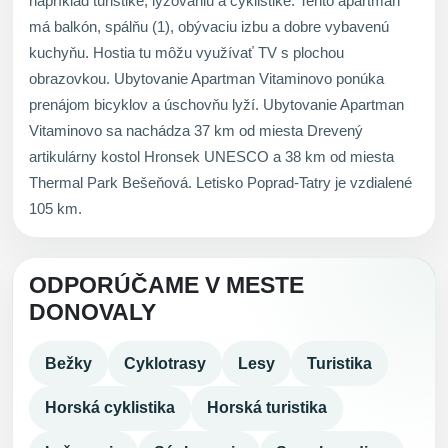
napríklad turistike, lyžovaniu a cyklistike. Tento apartmán
má balkón, spálňu (1), obývaciu izbu a dobre vybavenú
kuchyňu. Hostia tu môžu využívať TV s plochou
obrazovkou. Ubytovanie Apartman Vitaminovo ponúka
prenájom bicyklov a úschovňu lyží. Ubytovanie Apartman
Vitaminovo sa nachádza 37 km od miesta Drevený
artikulárny kostol Hronsek UNESCO a 38 km od miesta
Thermal Park Bešeňová. Letisko Poprad-Tatry je vzdialené
105 km.
ODPORÚČAME V MESTE
DONOVALY
Bežky
Cyklotrasy
Lesy
Turistika
Horská cyklistika
Horská turistika