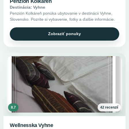
Penzión Kolkáreň
Destinácia: Vyhne
Penzión Kolkáreň ponúka ubytovanie v destinácii Vyhne,
Slovensko. Pozrite si vybavenie, fotky a ďalšie informácie.
Zobraziť ponuky
8.7
42 recenzií
Wellnesska Vyhne