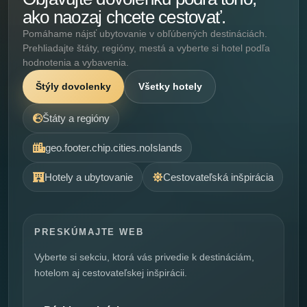
ako naozaj chcete cestovať.
Pomáhame nájsť ubytovanie v obľúbených destináciách.
Prehliadajte štáty, regióny, mestá a vyberte si hotel podľa
hodnotenia a vybavenia.
Štýly dovolenky
Všetky hotely
Štáty a regióny
geo.footer.chip.cities.noIslands
Hotely a ubytovanie
Cestovateľská inšpirácia
PRESKÚMAJTE WEB
Vyberte si sekciu, ktorá vás privedie k destináciám,
hotelom aj cestovateľskej inšpirácii.