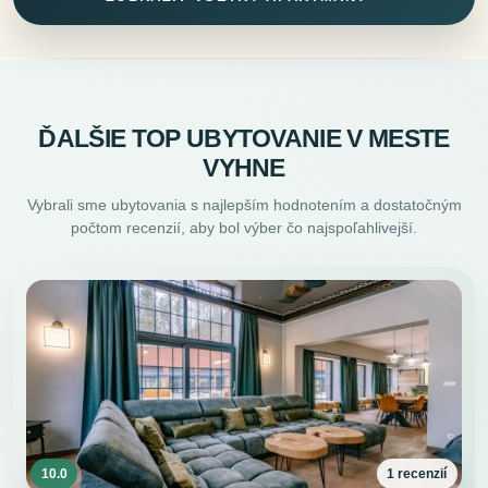
ĎALŠIE TOP UBYTOVANIE V MESTE
VYHNE
Vybrali sme ubytovania s najlepším hodnotením a dostatočným
počtom recenzií, aby bol výber čo najspoľahlivejší.
10.0
1 recenzií