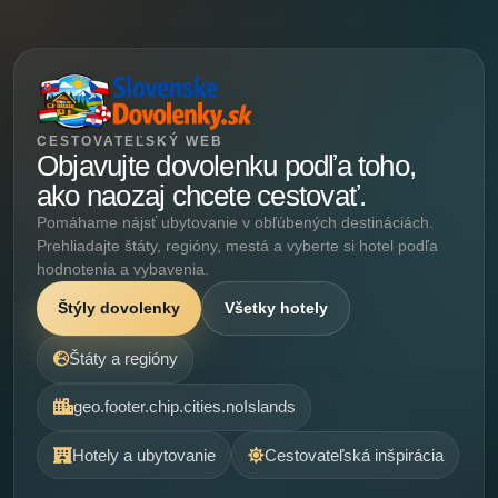
CESTOVATEĽSKÝ WEB
Objavujte dovolenku podľa toho,
ako naozaj chcete cestovať.
Pomáhame nájsť ubytovanie v obľúbených destináciách.
Prehliadajte štáty, regióny, mestá a vyberte si hotel podľa
hodnotenia a vybavenia.
Štýly dovolenky
Všetky hotely
Štáty a regióny
geo.footer.chip.cities.noIslands
Hotely a ubytovanie
Cestovateľská inšpirácia