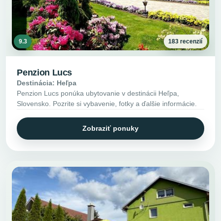
9.3
183 recenzií
Penzion Lucs
Destinácia: Heľpa
Penzion Lucs ponúka ubytovanie v destinácii Heľpa,
Slovensko. Pozrite si vybavenie, fotky a ďalšie informácie.
Zobraziť ponuky