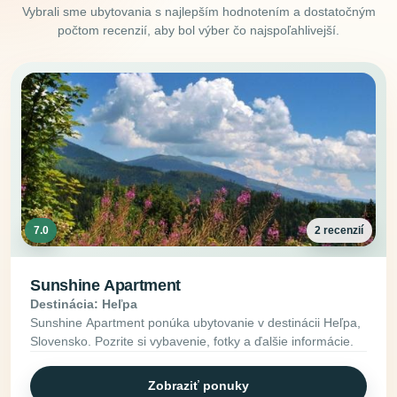
Vybrali sme ubytovania s najlepším hodnotením a dostatočným
počtom recenzií, aby bol výber čo najspoľahlivejší.
7.0
2 recenzií
Sunshine Apartment
Destinácia: Heľpa
Sunshine Apartment ponúka ubytovanie v destinácii Heľpa,
Slovensko. Pozrite si vybavenie, fotky a ďalšie informácie.
Zobraziť ponuky