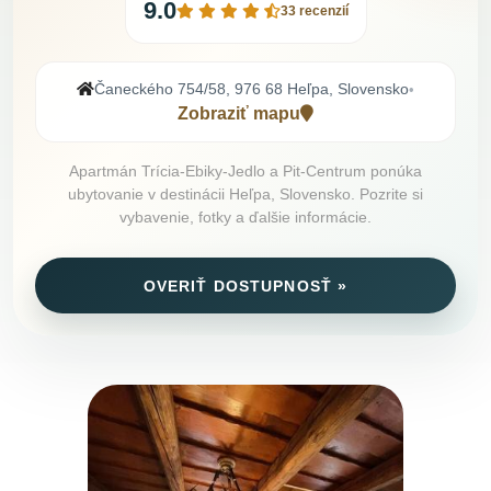
9.0
33 recenzií
Čaneckého 754/58, 976 68 Heľpa, Slovensko
•
Zobraziť mapu
Apartmán Trícia-Ebiky-Jedlo a Pit-Centrum ponúka
ubytovanie v destinácii Heľpa, Slovensko. Pozrite si
vybavenie, fotky a ďalšie informácie.
OVERIŤ DOSTUPNOSŤ »