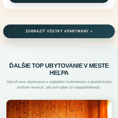
ZOBRAZIŤ VŠETKY APARTMÁNY »
ĎALŠIE TOP UBYTOVANIE V MESTE
HEĽPA
Vybrali sme ubytovania s najlepším hodnotením a dostatočným
počtom recenzií, aby bol výber čo najspoľahlivejší.