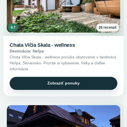
9.7
26 recenzií
Chata Vlčia Skala - wellness
Destinácia: Heľpa
Chata Vlčia Skala - wellness ponúka ubytovanie v destinácii
Heľpa, Slovensko. Pozrite si vybavenie, fotky a ďalšie
informácie.
Zobraziť ponuky