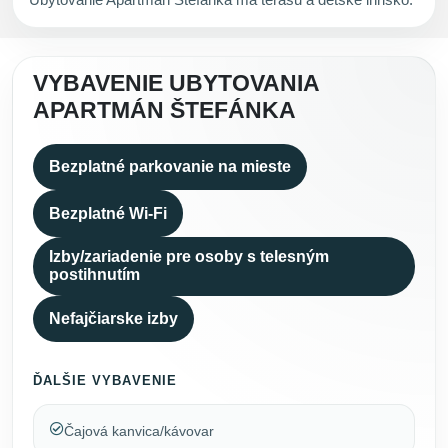
VYBAVENIE UBYTOVANIA
APARTMÁN ŠTEFÁNKA
Bezplatné parkovanie na mieste
Bezplatné Wi-Fi
Izby/zariadenie pre osoby s telesným
postihnutím
Nefajčiarske izby
ĎALŠIE VYBAVENIE
Čajová kanvica/kávovar