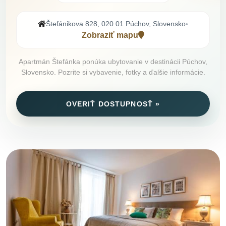
Štefánikova 828, 020 01 Púchov, Slovensko
•
Zobraziť mapu
Apartmán Štefánka ponúka ubytovanie v destinácii Púchov,
Slovensko. Pozrite si vybavenie, fotky a ďalšie informácie.
OVERIŤ DOSTUPNOSŤ »