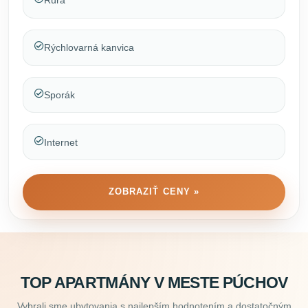
Rúra
Rýchlovarná kanvica
Sporák
Internet
ZOBRAZIŤ CENY »
TOP APARTMÁNY V MESTE PÚCHOV
Vybrali sme ubytovania s najlepším hodnotením a dostatočným