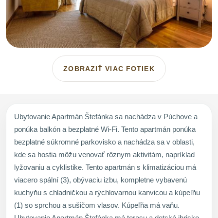
ZOBRAZIŤ VIAC FOTIEK
Ubytovanie Apartmán Štefánka sa nachádza v Púchove a
ponúka balkón a bezplatné Wi-Fi. Tento apartmán ponúka
bezplatné súkromné parkovisko a nachádza sa v oblasti,
kde sa hostia môžu venovať rôznym aktivitám, napríklad
lyžovaniu a cyklistike. Tento apartmán s klimatizáciou má
viacero spální (3), obývaciu izbu, kompletne vybavenú
kuchyňu s chladničkou a rýchlovarnou kanvicou a kúpeľňu
(1) so sprchou a sušičom vlasov. Kúpeľňa má vaňu.
Ubytovanie Apartmán Štefánka má terasu a detské ihrisko.