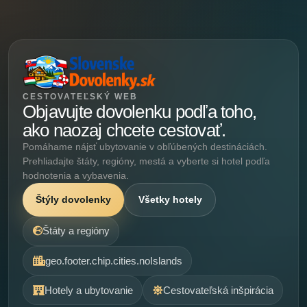
CESTOVATEĽSKÝ WEB
Objavujte dovolenku podľa toho,
ako naozaj chcete cestovať.
Pomáhame nájsť ubytovanie v obľúbených destináciách.
Prehliadajte štáty, regióny, mestá a vyberte si hotel podľa
hodnotenia a vybavenia.
Štýly dovolenky
Všetky hotely
Štáty a regióny
geo.footer.chip.cities.noIslands
Hotely a ubytovanie
Cestovateľská inšpirácia