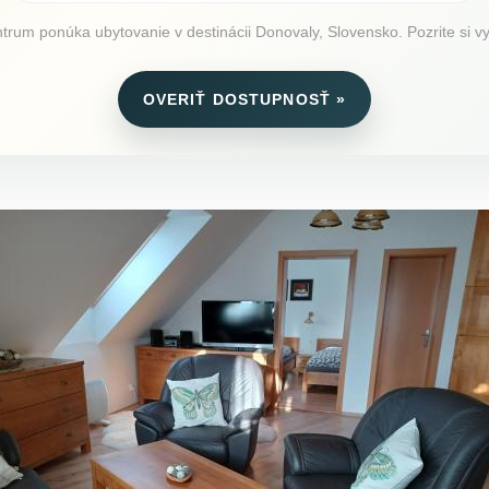
um ponúka ubytovanie v destinácii Donovaly, Slovensko. Pozrite si vyb
OVERIŤ DOSTUPNOSŤ »