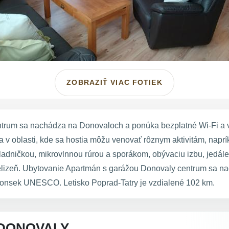
ZOBRAZIŤ VIAC FOTIEK
trum sa nachádza na Donovaloch a ponúka bezplatné Wi-Fi a 
oblasti, kde sa hostia môžu venovať rôznym aktivitám, napríklad
dničkou, mikrovlnnou rúrou a sporákom, obývaciu izbu, jedálen
elizeň. Ubytovanie Apartmán s garážou Donovaly centrum sa n
Hronsek UNESCO. Letisko Poprad-Tatry je vzdialené 102 km.
DONOVALY