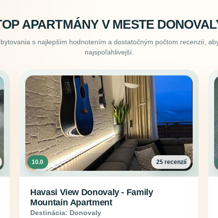
TOP APARTMÁNY V MESTE DONOVAL
ubytovania s najlepším hodnotením a dostatočným počtom recenzií, aby
najspoľahlivejší.
10.0
25 recenzií
Havasi View Donovaly - Family
Mountain Apartment
Destinácia: Donovaly