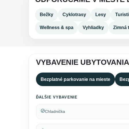
Bežky
Cyklotrasy
Lesy
Turist
Wellness & spa
Vyhliadky
Zimná t
VYBAVENIE UBYTOVANI
Bezplatné parkovanie na mieste
Bezp
ĎALŠIE VYBAVENIE
Chladnička