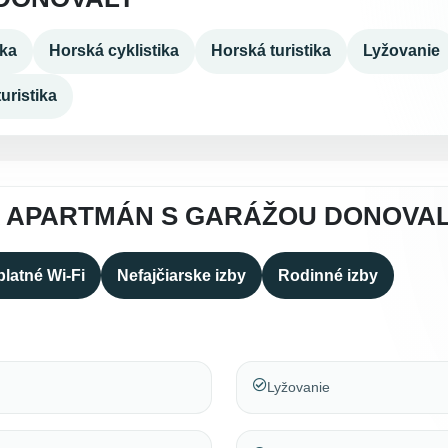
ika
Horská cyklistika
Horská turistika
Lyžovanie
uristika
A APARTMÁN S GARÁŽOU DONOVA
latné Wi-Fi
Nefajčiarske izby
Rodinné izby
Lyžovanie