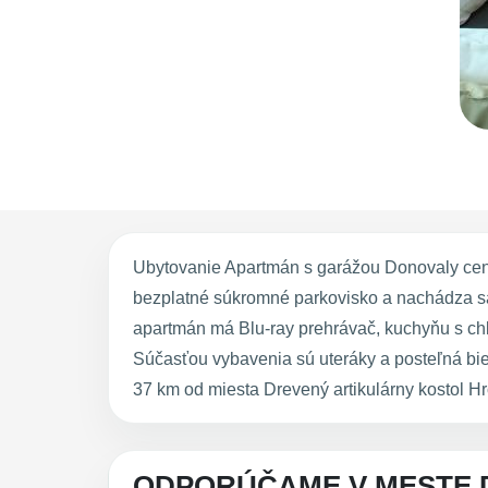
Ubytovanie Apartmán s garážou Donovaly cen
bezplatné súkromné parkovisko a nachádza sa v 
apartmán má Blu-ray prehrávač, kuchyňu s chla
Súčasťou vybavenia sú uteráky a posteľná bi
37 km od miesta Drevený artikulárny kostol 
ODPORÚČAME V MESTE 