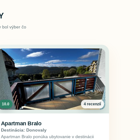
Y
 bol výber čo
10.0
4 recenzií
Apartman Bralo
Destinácia: Donovaly
Apartman Bralo ponúka ubytovanie v destinácii