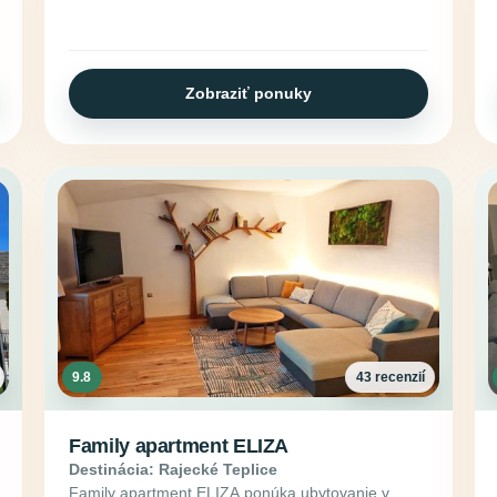
Zobraziť ponuky
9.8
43 recenzií
Family apartment ELIZA
Destinácia: Rajecké Teplice
Family apartment ELIZA ponúka ubytovanie v