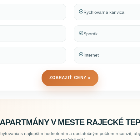
Rýchlovarná kanvica
Sporák
Internet
ZOBRAZIŤ CENY »
 APARTMÁNY V MESTE RAJECKÉ TEP
ubytovania s najlepším hodnotením a dostatočným počtom recenzií, aby
najspoľahlivejší.