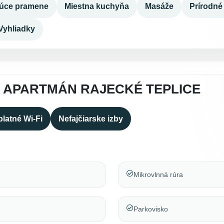
úce pramene
Miestna kuchyňa
Masáže
Prírodné
Vyhliadky
 APARTMÁN RAJECKÉ TEPLICE
latné Wi-Fi
Nefajčiarske izby
Mikrovlnná rúra
Parkovisko