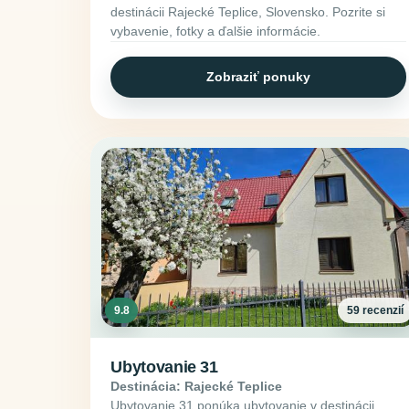
destinácii Rajecké Teplice, Slovensko. Pozrite si
vybavenie, fotky a ďalšie informácie.
Zobraziť ponuky
9.8
59 recenzií
Ubytovanie 31
Destinácia: Rajecké Teplice
Ubytovanie 31 ponúka ubytovanie v destinácii