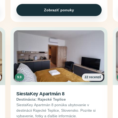
Zobraziť ponuky
9.9
22 recenzií
SiestaKey Apartmán 8
Destinácia: Rajecké Teplice
SiestaKey Apartmán 8 ponúka ubytovanie v
destinácii Rajecké Teplice, Slovensko. Pozrite si
vybavenie, fotky a ďalšie informácie.