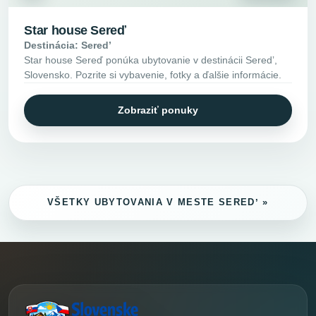
Star house Sereď
Destinácia: Seredʼ
Star house Sereď ponúka ubytovanie v destinácii Seredʼ,
Slovensko. Pozrite si vybavenie, fotky a ďalšie informácie.
Zobraziť ponuky
VŠETKY UBYTOVANIA V MESTE SEREDʼ »