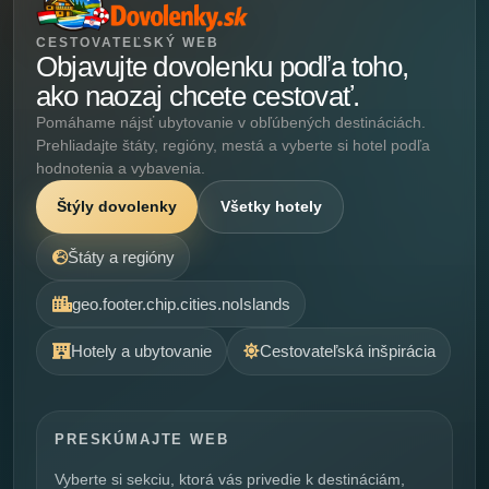
CESTOVATEĽSKÝ WEB
Objavujte dovolenku podľa toho,
ako naozaj chcete cestovať.
Pomáhame nájsť ubytovanie v obľúbených destináciách.
Prehliadajte štáty, regióny, mestá a vyberte si hotel podľa
hodnotenia a vybavenia.
Štýly dovolenky
Všetky hotely
Štáty a regióny
geo.footer.chip.cities.noIslands
Hotely a ubytovanie
Cestovateľská inšpirácia
PRESKÚMAJTE WEB
Vyberte si sekciu, ktorá vás privedie k destináciám,