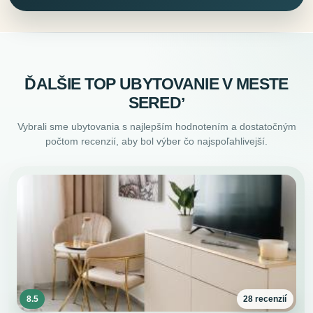
ĎALŠIE TOP UBYTOVANIE V MESTE
SEREDʼ
Vybrali sme ubytovania s najlepším hodnotením a dostatočným
počtom recenzií, aby bol výber čo najspoľahlivejší.
8.5
28 recenzií