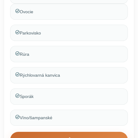
Ovocie
Parkovisko
Rúra
Rýchlovarná kanvica
Sporák
Víno/šampanské