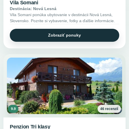
Vila Somani
Destinácia: Nová Lesná
Vila Somani ponúka ubytovanie v destinácii Nová Lesná,
Slovensko. Pozrite si vybavenie, fotky a ďalšie informácie.
Zobraziť ponuky
9.9
46 recenzií
Penzion Tri klasy