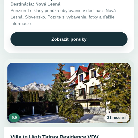
Destinácia: Nová Lesná
Penzion Tri klasy ponúka ubytovanie v destinácii Nová
Lesná, Slovensko. Pozrite si vybavenie, fotky a ďalšie
informácie.
Zobraziť ponuky
9.9
31 recenzií
Villa in High Tatras Residence VDV