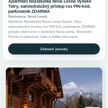
Apartman Nezabudka Nova Lesna Vysoke
Tatry, samoobslužný prístup cez PIN-kód,
parkovanie ZDARMA
Destinácia: Nová Lesná
Apartman Nezabudka Nova Lesna Vysoke Tatry,
samoobslužný prístup cez PIN-kód, parkovanie ZDARMA
ponúka ubytovanie v destinácii Nová Lesná, Slovensko.
Pozrite si vybavenie, fotky a ďalšie informácie.
Zobraziť ponuky