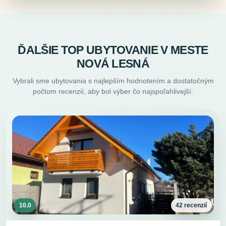
ĎALŠIE TOP UBYTOVANIE V MESTE
NOVÁ LESNÁ
Vybrali sme ubytovania s najlepším hodnotením a dostatočným
počtom recenzií, aby bol výber čo najspoľahlivejší.
10.0
42 recenzií