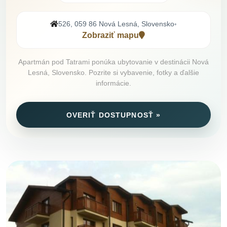
526, 059 86 Nová Lesná, Slovensko
•
Zobraziť mapu
Apartmán pod Tatrami ponúka ubytovanie v destinácii Nová
Lesná, Slovensko. Pozrite si vybavenie, fotky a ďalšie
informácie.
OVERIŤ DOSTUPNOSŤ »