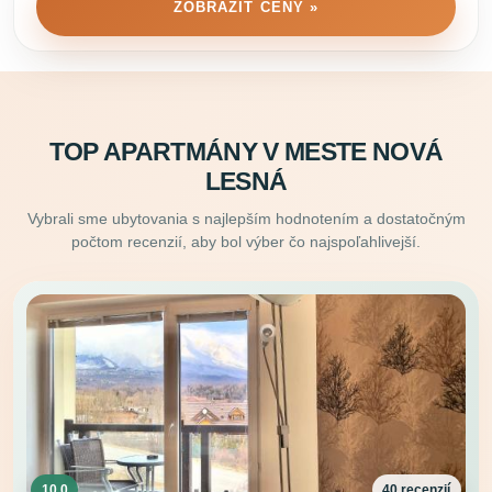
ZOBRAZIŤ CENY »
TOP APARTMÁNY V MESTE NOVÁ
LESNÁ
Vybrali sme ubytovania s najlepším hodnotením a dostatočným
počtom recenzií, aby bol výber čo najspoľahlivejší.
10.0
40 recenzií