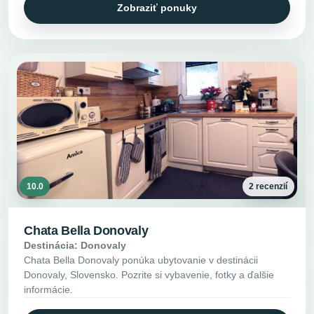
Zobraziť ponuky
10.0
2 recenzií
Chata Bella Donovaly
Destinácia: Donovaly
Chata Bella Donovaly ponúka ubytovanie v destinácii
Donovaly, Slovensko. Pozrite si vybavenie, fotky a ďalšie
informácie.