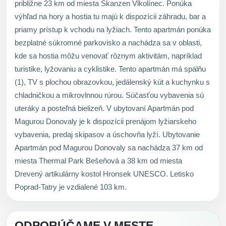
približne 23 km od miesta Skanzen Vlkolínec. Ponúka
výhľad na hory a hostia tu majú k dispozícii záhradu, bar a
priamy prístup k vchodu na lyžiach. Tento apartmán ponúka
bezplatné súkromné parkovisko a nachádza sa v oblasti,
kde sa hostia môžu venovať rôznym aktivitám, napríklad
turistike, lyžovaniu a cyklistike. Tento apartmán má spálňu
(1), TV s plochou obrazovkou, jedálenský kút a kuchynku s
chladničkou a mikrovlnnou rúrou. Súčasťou vybavenia sú
uteráky a posteľná bielizeň. V ubytovaní Apartmán pod
Magurou Donovaly je k dispozícii prenájom lyžiarskeho
vybavenia, predaj skipasov a úschovňa lyží. Ubytovanie
Apartmán pod Magurou Donovaly sa nachádza 37 km od
miesta Thermal Park Bešeňová a 38 km od miesta
Drevený artikulárny kostol Hronsek UNESCO. Letisko
Poprad-Tatry je vzdialené 103 km.
ODPORÚČAME V MESTE