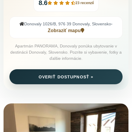
8.6
23 recenzií
Donovaly 1026/B, 976 39 Donovaly, Slovensko
•
Zobraziť mapu
Apartmán PANORAMA, Donovaly ponúka ubytovanie v
destinácii Donovaly, Slovensko. Pozrite si vybavenie, fotky a
ďalšie informácie.
OVERIŤ DOSTUPNOSŤ »