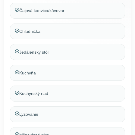
Čajová kanvica/kávovar
Chladnička
Jedálenský stôl
Kuchyňa
Kuchynský riad
Lyžovanie
Mikrovlnná rúra