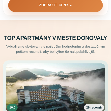
ZOBRAZIŤ CENY »
TOP APARTMÁNY V MESTE DONOVALY
Vybrali sme ubytovania s najlepším hodnotením a dostatočným
počtom recenzií, aby bol výber čo najspoľahlivejší.
10.0
29 recenzií