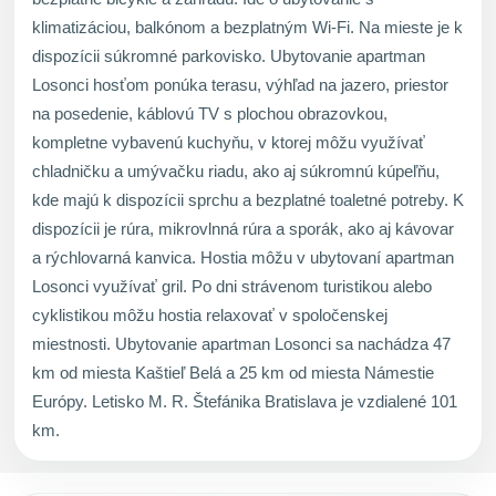
klimatizáciou, balkónom a bezplatným Wi-Fi. Na mieste je k
dispozícii súkromné parkovisko. Ubytovanie apartman
Losonci hosťom ponúka terasu, výhľad na jazero, priestor
na posedenie, káblovú TV s plochou obrazovkou,
kompletne vybavenú kuchyňu, v ktorej môžu využívať
chladničku a umývačku riadu, ako aj súkromnú kúpeľňu,
kde majú k dispozícii sprchu a bezplatné toaletné potreby. K
dispozícii je rúra, mikrovlnná rúra a sporák, ako aj kávovar
a rýchlovarná kanvica. Hostia môžu v ubytovaní apartman
Losonci využívať gril. Po dni strávenom turistikou alebo
cyklistikou môžu hostia relaxovať v spoločenskej
miestnosti. Ubytovanie apartman Losonci sa nachádza 47
km od miesta Kaštieľ Belá a 25 km od miesta Námestie
Európy. Letisko M. R. Štefánika Bratislava je vzdialené 101
km.