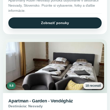
Apartmany Rubin Nesvady ponúka ubytovanie v destinácii
Nesvady, Slovensko. Pozrite si vybavenie, fotky a ďalšie
informácie.
Zobraziť ponuky
9.8
18 recenzií
Apartman - Garden - Vendégház
Destinácia: Nesvady