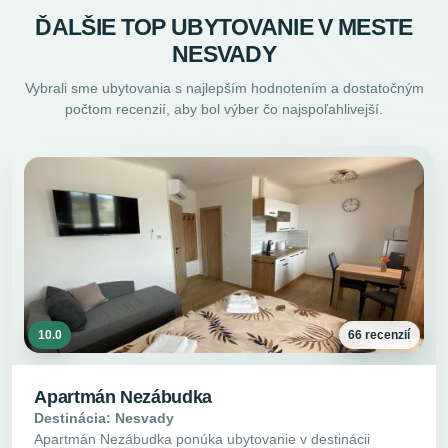
ĎALŠIE TOP UBYTOVANIE V MESTE
NESVADY
Vybrali sme ubytovania s najlepším hodnotením a dostatočným
počtom recenzií, aby bol výber čo najspoľahlivejší.
10.0
66 recenzií
Apartmán Nezábudka
Destinácia: Nesvady
Apartmán Nezábudka ponúka ubytovanie v destinácii