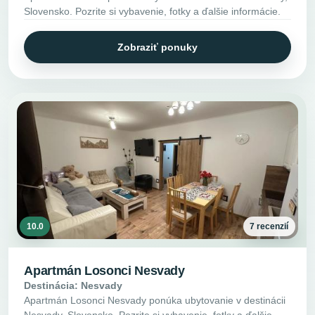
Slovensko. Pozrite si vybavenie, fotky a ďalšie informácie.
Zobraziť ponuky
10.0
7 recenzií
Apartmán Losonci Nesvady
Destinácia: Nesvady
Apartmán Losonci Nesvady ponúka ubytovanie v destinácii
Nesvady, Slovensko. Pozrite si vybavenie, fotky a ďalšie