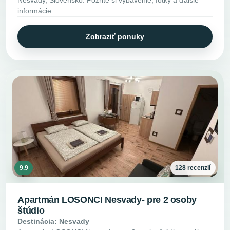
informácie.
Zobraziť ponuky
9.9
128 recenzií
Apartmán LOSONCI Nesvady- pre 2 osoby
štúdio
Destinácia: Nesvady