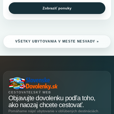
Zobraziť ponuky
VŠETKY UBYTOVANIA V MESTE NESVADY »
CESTOVATEĽSKÝ WEB
Objavujte dovolenku podľa toho,
ako naozaj chcete cestovať.
Pomáhame nájsť ubytovanie v obľúbených destináciách.