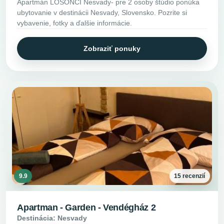
Apartmán LOSONCI Nesvady- pre 2 osoby štúdio ponúka
ubytovanie v destinácii Nesvady, Slovensko. Pozrite si
vybavenie, fotky a ďalšie informácie.
Zobraziť ponuky
9.9
15 recenzií
Apartman - Garden - Vendégház 2
Destinácia: Nesvady