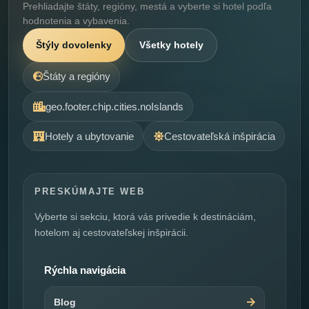
Prehliadajte štáty, regióny, mestá a vyberte si hotel podľa
hodnotenia a vybavenia.
Štýly dovolenky
Všetky hotely
Štáty a regióny
geo.footer.chip.cities.noIslands
Hotely a ubytovanie
Cestovateľská inšpirácia
PRESKÚMAJTE WEB
Vyberte si sekciu, ktorá vás privedie k destináciám,
hotelom aj cestovateľskej inšpirácii.
Rýchla navigácia
Blog