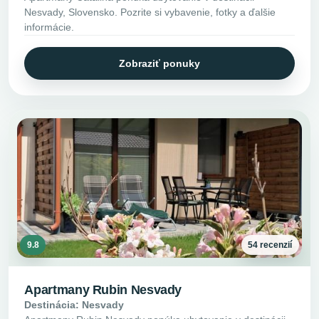
Nesvady, Slovensko. Pozrite si vybavenie, fotky a ďalšie
informácie.
Zobraziť ponuky
9.8
54 recenzií
Apartmany Rubin Nesvady
Destinácia: Nesvady