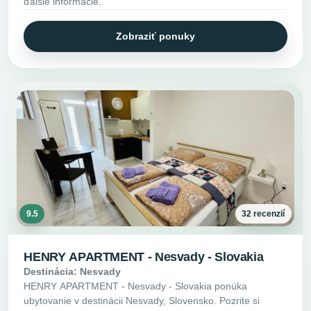
ďalšie informácie.
Zobraziť ponuky
9.5
32 recenzií
HENRY APARTMENT - Nesvady - Slovakia
Destinácia: Nesvady
HENRY APARTMENT - Nesvady - Slovakia ponúka
ubytovanie v destinácii Nesvady, Slovensko. Pozrite si