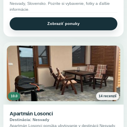
Nesvady, Slovensko. Pozrite si vybavenie, fotky a ďalšie
informácie.
Zobraziť ponuky
10.0
14 recenzií
Apartmán Losonci
Destinácia: Nesvady
Apartmán Losonci ponúka ubytovanie v destinácii Nesvady,