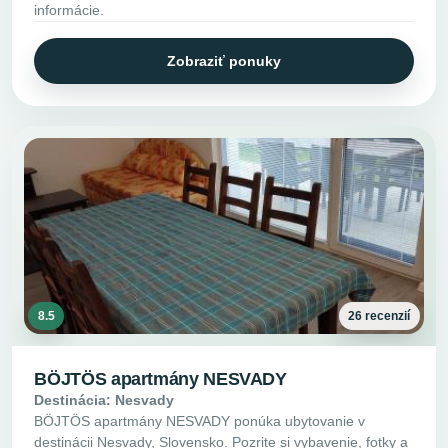
informácie.
Zobraziť ponuky
8.5
26 recenzií
BÖJTÖS apartmány NESVADY
Destinácia: Nesvady
BÖJTÖS apartmány NESVADY ponúka ubytovanie v
destinácii Nesvady, Slovensko. Pozrite si vybavenie, fotky a