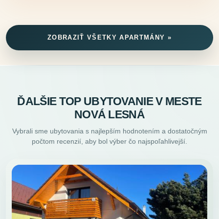
ZOBRAZIŤ VŠETKY APARTMÁNY »
ĎALŠIE TOP UBYTOVANIE V MESTE
NOVÁ LESNÁ
Vybrali sme ubytovania s najlepším hodnotením a dostatočným
počtom recenzií, aby bol výber čo najspoľahlivejší.