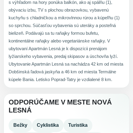
s výhľadom na hory ponúka balkón, ako aj spálňu (1),
obývaciu izbu, TV s plochou obrazovkou, vybavenú
kuchyňu s chladničkou a mikrovlnnou rúrou a kúpeľňu (1)
so sprchou. Súčasťou vybavenia sú uteráky a posteľná
bielizeň. Podávajú sa tu raňajky formou bufetu,
kontinentálne raňajky alebo vegetariánske raňajky. V
ubytovaní Apartmán Lesná je k dispozícii prenájom
lyžiarskeho vybavenia, predaj skipasov a úschovňa lyží.
Ubytovanie Apartmán Lesná sa nachádza 42 km od miesta
Dobšinská ľadová jaskyňa a 46 km od miesta Termálne
kúpele Bania. Letisko Poprad-Tatry je vzdialené 8 km.
ODPORÚČAME V MESTE NOVÁ
LESNÁ
Bežky
Cyklistika
Turistika