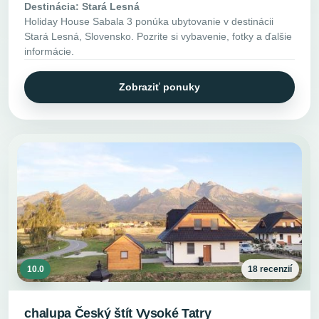
Destinácia: Stará Lesná
Holiday House Sabala 3 ponúka ubytovanie v destinácii
Stará Lesná, Slovensko. Pozrite si vybavenie, fotky a ďalšie
informácie.
Zobraziť ponuky
10.0
18 recenzií
chalupa Český štít Vysoké Tatry