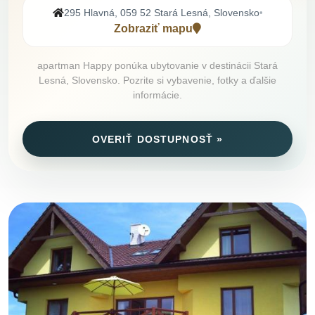
295 Hlavná, 059 52 Stará Lesná, Slovensko
•
Zobraziť mapu
apartman Happy ponúka ubytovanie v destinácii Stará
Lesná, Slovensko. Pozrite si vybavenie, fotky a ďalšie
informácie.
OVERIŤ DOSTUPNOSŤ »