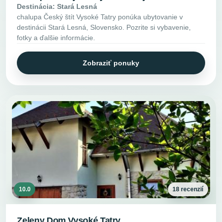
Destinácia: Stará Lesná
chalupa Český štít Vysoké Tatry ponúka ubytovanie v
destinácii Stará Lesná, Slovensko. Pozrite si vybavenie,
fotky a ďalšie informácie.
Zobraziť ponuky
10.0
18 recenzií
Zeleny Dom Vysoké Tatry