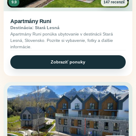
9.9
147 recenzií
Apartmány Runi
Destinácia: Stará Lesná
Apartmány Runi ponúka ubytovanie v destinácii Stará
Lesná, Slovensko. Pozrite si vybavenie, fotky a ďalšie
informácie.
Zobraziť ponuky