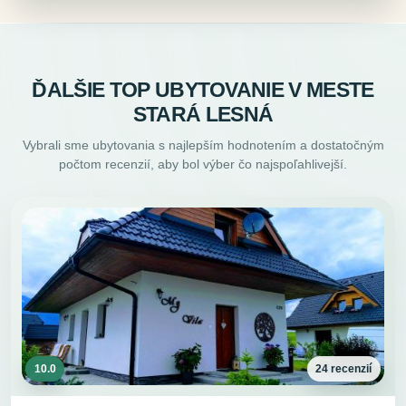
ĎALŠIE TOP UBYTOVANIE V MESTE
STARÁ LESNÁ
Vybrali sme ubytovania s najlepším hodnotením a dostatočným
počtom recenzií, aby bol výber čo najspoľahlivejší.
10.0
24 recenzií