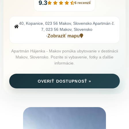
9.3
6 recenzií
40, Kopanice, 023 56 Makov, Slovensko Apartmán č.
7, 023 56 Makov, Slovensko
Zobraziť mapu
•
Apartmán Hájenka - Makov ponúka ubytovanie v destinácii
Makov, Slovensko. Pozrite si vybavenie, fotky a ďalšie
informácie.
OVERIŤ DOSTUPNOSŤ »