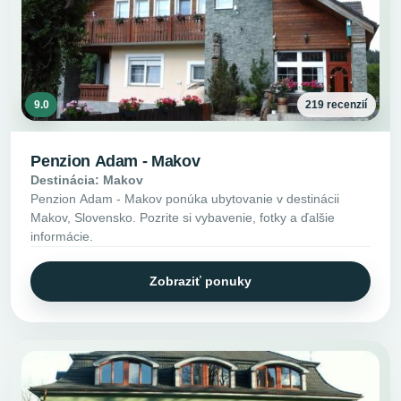
9.0
219 recenzií
Penzion Adam - Makov
Destinácia: Makov
Penzion Adam - Makov ponúka ubytovanie v destinácii
Makov, Slovensko. Pozrite si vybavenie, fotky a ďalšie
informácie.
Zobraziť ponuky