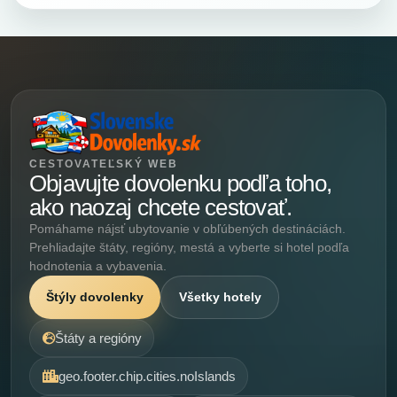
CESTOVATEĽSKÝ WEB
Objavujte dovolenku podľa toho,
ako naozaj chcete cestovať.
Pomáhame nájsť ubytovanie v obľúbených destináciách.
Prehliadajte štáty, regióny, mestá a vyberte si hotel podľa
hodnotenia a vybavenia.
Štýly dovolenky
Všetky hotely
Štáty a regióny
geo.footer.chip.cities.noIslands