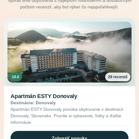
Vybrali sme ubytovania s najlepším hodnotením a dostatočným
počtom recenzií, aby bol výber čo najspoľahlivejší.
10.0
29 recenzií
Apartmán ESTY Donovaly
Destinácia: Donovaly
Apartmán ESTY Donovaly ponúka ubytovanie v destinácii
Donovaly, Slovensko. Pozrite si vybavenie, fotky a ďalšie
informácie.
Zobraziť ponuky