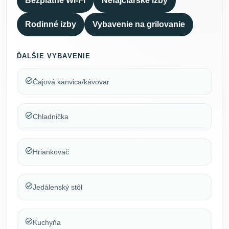
Bezplatné Wi-Fi
Nefajčiarske izby
Rodinné izby
Vybavenie na grilovanie
ĎALŠIE VYBAVENIE
Čajová kanvica/kávovar
Chladnička
Hriankovač
Jedálenský stôl
Kuchyňa