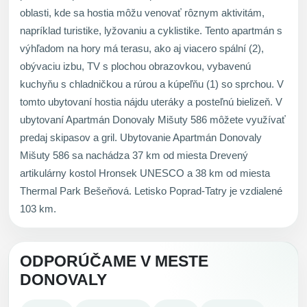
oblasti, kde sa hostia môžu venovať rôznym aktivitám,
napríklad turistike, lyžovaniu a cyklistike. Tento apartmán s
výhľadom na hory má terasu, ako aj viacero spální (2),
obývaciu izbu, TV s plochou obrazovkou, vybavenú
kuchyňu s chladničkou a rúrou a kúpeľňu (1) so sprchou. V
tomto ubytovaní hostia nájdu uteráky a posteľnú bielizeň. V
ubytovaní Apartmán Donovaly Mišuty 586 môžete využívať
predaj skipasov a gril. Ubytovanie Apartmán Donovaly
Mišuty 586 sa nachádza 37 km od miesta Drevený
artikulárny kostol Hronsek UNESCO a 38 km od miesta
Thermal Park Bešeňová. Letisko Poprad-Tatry je vzdialené
103 km.
ODPORÚČAME V MESTE
DONOVALY