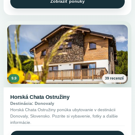
Zobraziť ponuky
9.9
39 recenzií
Horská Chata Ostružiny
Destinácia: Donovaly
Horská Chata Ostružiny ponúka ubytovanie v destinácii
Donovaly, Slovensko. Pozrite si vybavenie, fotky a ďalšie
informácie.