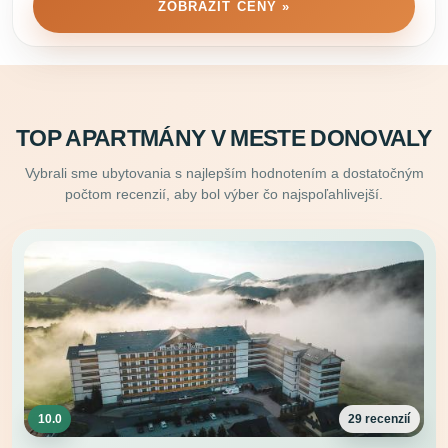
ZOBRAZIŤ CENY »
TOP APARTMÁNY V MESTE DONOVALY
Vybrali sme ubytovania s najlepším hodnotením a dostatočným
počtom recenzií, aby bol výber čo najspoľahlivejší.
10.0
29 recenzií