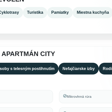
Cyklotrasy
Turistika
Pamiatky
Miestna kuchyňa
 APARTMÁN CITY
osoby s telesným postihnutím
Nefajčiarske izby
Rodi
Mikrovlnná rúra