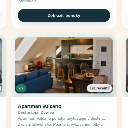
informácie.
Zobraziť ponuky
9.9
191 recenzií
Apartman Vulcano
Destinácia: Zvolen
Apartman Vulcano ponúka ubytovanie v destinácii
Zvolen, Slovensko. Pozrite si vybavenie, fotky a