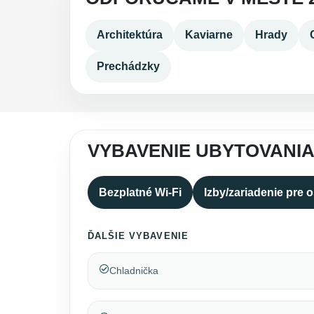
Architektúra
Kaviarne
Hrady
Prechádzky
VYBAVENIE UBYTOVANIA
Bezplatné Wi-Fi
Izby/zariadenie pre 
ĎALŠIE VYBAVENIE
Chladnička