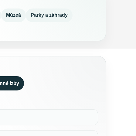
Múzeá
Parky a záhrady
nné izby