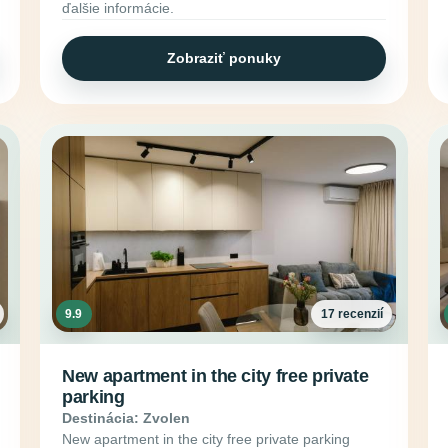
ďalšie informácie.
Zobraziť ponuky
9.9
17 recenzií
New apartment in the city free private
parking
Destinácia: Zvolen
New apartment in the city free private parking