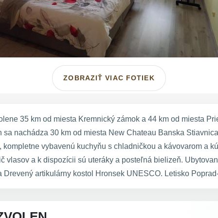
ZOBRAZIŤ VIAC FOTIEK
lene 35 km od miesta Kremnický zámok a 44 km od miesta Priehr
n sa nachádza 30 km od miesta New Chateau Banska Stiavnica 
bu, kompletne vybavenú kuchyňu s chladničkou a kávovarom a kú
č vlasov a k dispozícii sú uteráky a posteľná bielizeň. Ubytov
 Drevený artikulárny kostol Hronsek UNESCO. Letisko Poprad-T
ZVOLEN