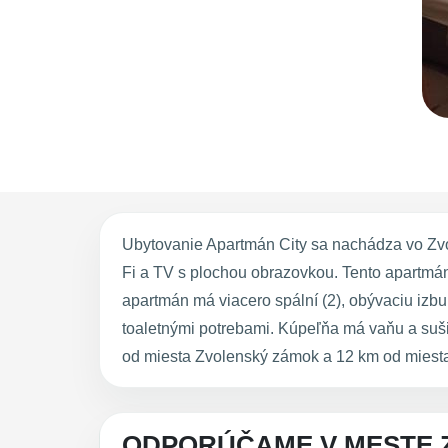
Ubytovanie Apartmán City sa nachádza vo Zvo
Fi a TV s plochou obrazovkou. Tento apartmá
apartmán má viacero spální (2), obývaciu iz
toaletnými potrebami. Kúpeľňa má vaňu a suši
od miesta Zvolenský zámok a 12 km od miesta
ODPORÚČAME V MESTE 