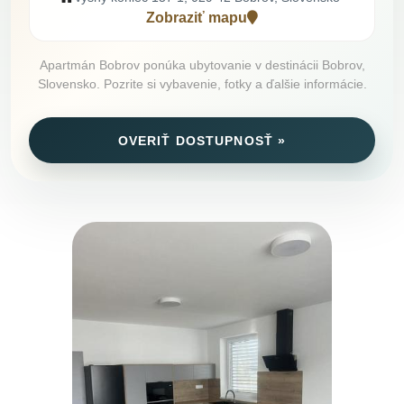
Zobraziť mapu
Apartmán Bobrov ponúka ubytovanie v destinácii Bobrov,
Slovensko. Pozrite si vybavenie, fotky a ďalšie informácie.
OVERIŤ DOSTUPNOSŤ »