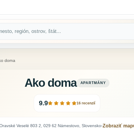
ko doma
Ako doma
APARTMÁNY
9.9
16 recenzií
Oravské Veselé 803 2, 029 62 Námestovo, Slovensko
Zobraziť map
•