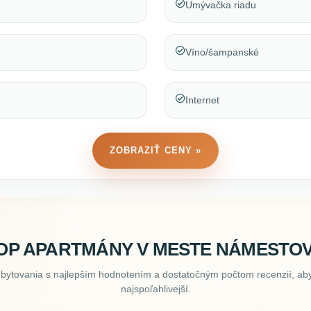
Umývačka riadu
Víno/šampanské
Internet
ZOBRAZIŤ CENY »
OP APARTMÁNY V MESTE NÁMESTO
ubytovania s najlepším hodnotením a dostatočným počtom recenzií, aby
najspoľahlivejší.