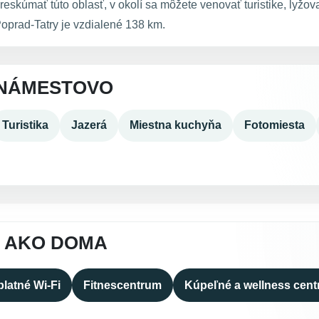
preskúmať túto oblasť, v okolí sa môžete venovať turistike, lyžo
oprad-Tatry je vzdialené 138 km.
 NÁMESTOVO
Turistika
Jazerá
Miestna kuchyňa
Fotomiesta
A AKO DOMA
latné Wi-Fi
Fitnescentrum
Kúpeľné a wellness cen