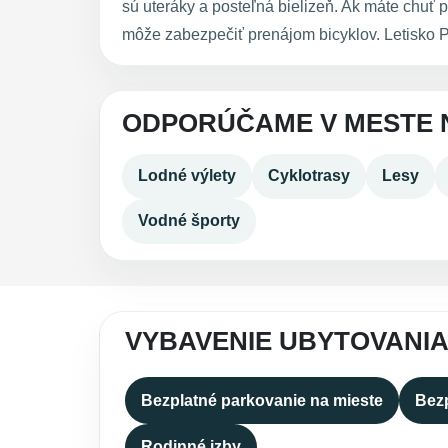
sú uteráky a posteľná bielizeň. Ak máte chuť 
môže zabezpečiť prenájom bicyklov. Letisko P
ODPORÚČAME V MESTE
Lodné výlety
Cyklotrasy
Lesy
Vodné športy
VYBAVENIE UBYTOVANI
Bezplatné parkovanie na mieste
Bezp
Rodinné izby