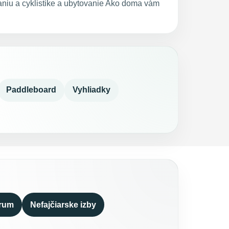
vaniu a cyklistike a ubytovanie Ako doma vám
Paddleboard
Vyhliadky
trum
Nefajčiarske izby