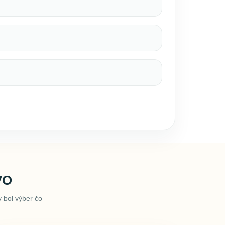
VO
 bol výber čo