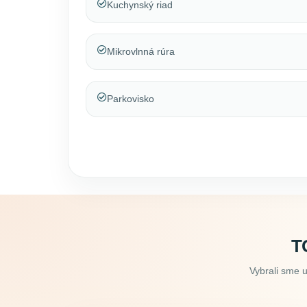
Kuchynský riad
Mikrovlnná rúra
Parkovisko
T
Vybrali sme 