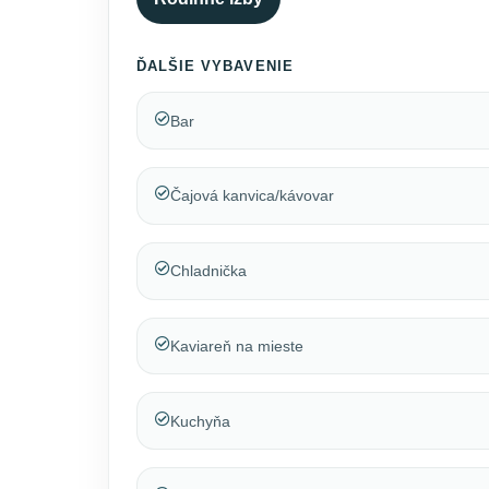
ĎALŠIE VYBAVENIE
Bar
Čajová kanvica/kávovar
Chladnička
Kaviareň na mieste
Kuchyňa