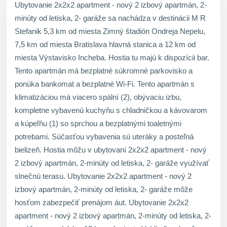
Ubytovanie 2x2x2 apartment - nový 2 izbový apartmán, 2-
minúty od letiska, 2- garáže sa nachádza v destinácii M R
Stefanik 5,3 km od miesta Zimný štadión Ondreja Nepelu,
7,5 km od miesta Bratislava hlavná stanica a 12 km od
miesta Výstavisko Incheba. Hostia tu majú k dispozícii bar.
Tento apartmán má bezplatné súkromné parkovisko a
ponúka bankomat a bezplatné Wi-Fi. Tento apartmán s
klimatizáciou má viacero spální (2), obývaciu izbu,
kompletne vybavenú kuchyňu s chladničkou a kávovarom
a kúpeľňu (1) so sprchou a bezplatnými toaletnými
potrebami. Súčasťou vybavenia sú uteráky a posteľná
bielizeň. Hostia môžu v ubytovaní 2x2x2 apartment - nový
2 izbový apartmán, 2-minúty od letiska, 2- garáže využívať
slnečnú terasu. Ubytovanie 2x2x2 apartment - nový 2
izbový apartmán, 2-minúty od letiska, 2- garáže môže
hosťom zabezpečiť prenájom áut. Ubytovanie 2x2x2
apartment - nový 2 izbový apartmán, 2-minúty od letiska, 2-