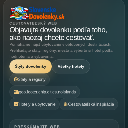
CESTOVATEĽSKÝ WEB
Objavujte dovolenku podľa toho,
ako naozaj chcete cestovať.
Pomáhame nájsť ubytovanie v obľúbených destináciách.
Prehliadajte štáty, regióny, mestá a vyberte si hotel podľa
hodnotenia a vybavenia.
Štýly dovolenky
Všetky hotely
Štáty a regióny
geo.footer.chip.cities.noIslands
Hotely a ubytovanie
Cestovateľská inšpirácia
PRESKÚMAJTE WEB