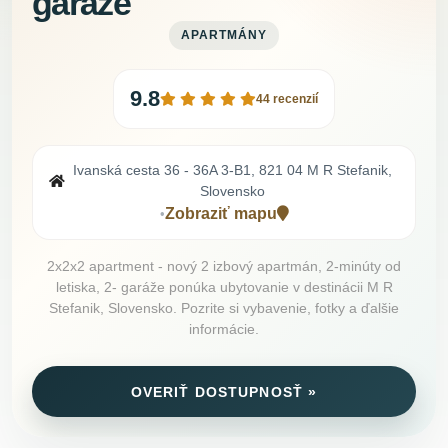
garáže
APARTMÁNY
9.8
44 recenzií
Ivanská cesta 36 - 36A 3-B1, 821 04 M R Stefanik,
Slovensko
Zobraziť mapu
•
2x2x2 apartment - nový 2 izbový apartmán, 2-minúty od
letiska, 2- garáže ponúka ubytovanie v destinácii M R
Stefanik, Slovensko. Pozrite si vybavenie, fotky a ďalšie
informácie.
OVERIŤ DOSTUPNOSŤ »