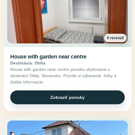
0 recenzií
House with garden near centre
Destinácia: Otilia
House with garden near centre ponúka ubytovanie v
destinácii Otilia, Slovensko. Pozrite si vybavenie, fotky a
ďalšie informácie.
Zobraziť ponuky