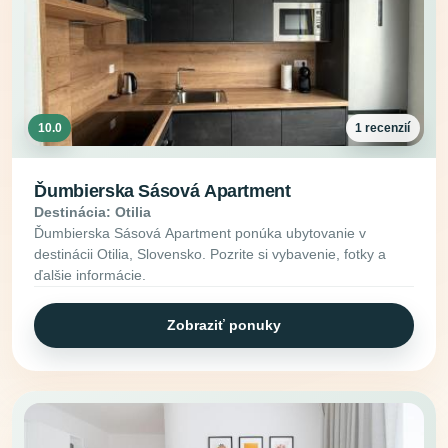
10.0
1 recenzií
Ďumbierska Sásová Apartment
Destinácia: Otilia
Ďumbierska Sásová Apartment ponúka ubytovanie v
destinácii Otilia, Slovensko. Pozrite si vybavenie, fotky a
ďalšie informácie.
Zobraziť ponuky