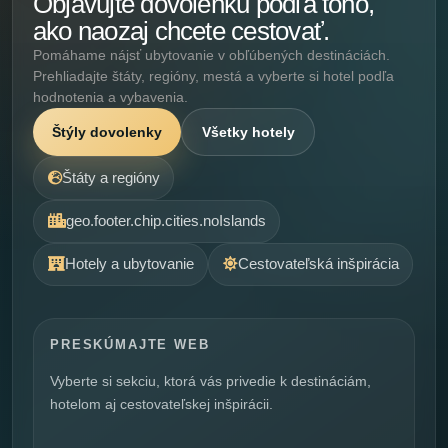
Objavujte dovolenku podľa toho,
ako naozaj chcete cestovať.
Pomáhame nájsť ubytovanie v obľúbených destináciách.
Prehliadajte štáty, regióny, mestá a vyberte si hotel podľa
hodnotenia a vybavenia.
Štýly dovolenky
Všetky hotely
Štáty a regióny
geo.footer.chip.cities.noIslands
Hotely a ubytovanie
Cestovateľská inšpirácia
PRESKÚMAJTE WEB
Vyberte si sekciu, ktorá vás privedie k destináciám,
hotelom aj cestovateľskej inšpirácii.