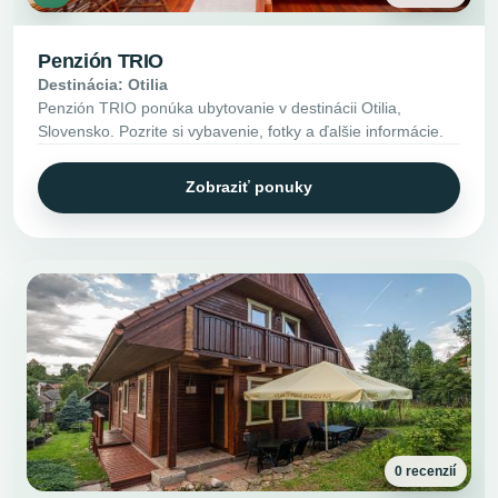
Penzión TRIO
Destinácia: Otilia
Penzión TRIO ponúka ubytovanie v destinácii Otilia,
Slovensko. Pozrite si vybavenie, fotky a ďalšie informácie.
Zobraziť ponuky
0 recenzií