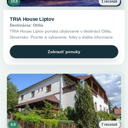
10.0
1 recenzií
TRIA House Liptov
Destinácia: Otilia
TRIA House Liptov ponúka ubytovanie v destinácii Otilia,
Slovensko. Pozrite si vybavenie, fotky a ďalšie informácie.
Zobraziť ponuky
6.9
7 recenzií