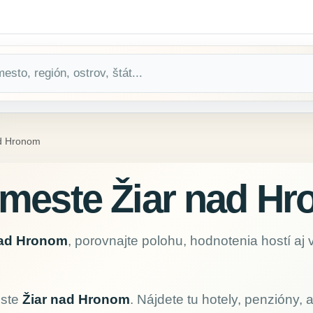
ad Hronom
meste Žiar nad H
nad Hronom
, porovnajte polohu, hodnotenia hostí aj
este
Žiar nad Hronom
. Nájdete tu hotely, penzióny,