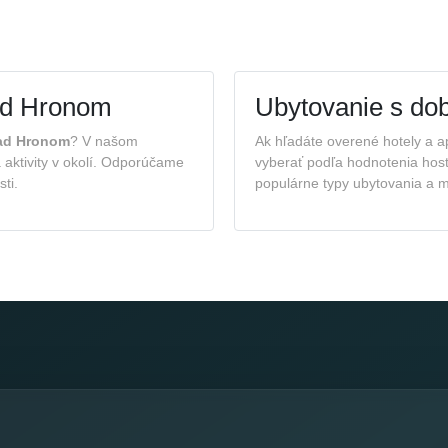
nad Hronom
Ubytovanie s do
nad Hronom
? V našom
Ak hľadáte overené hotely a 
 aktivity v okolí. Odporúčame
vyberať podľa hodnotenia host
ti.
populárne typy ubytovania a mo