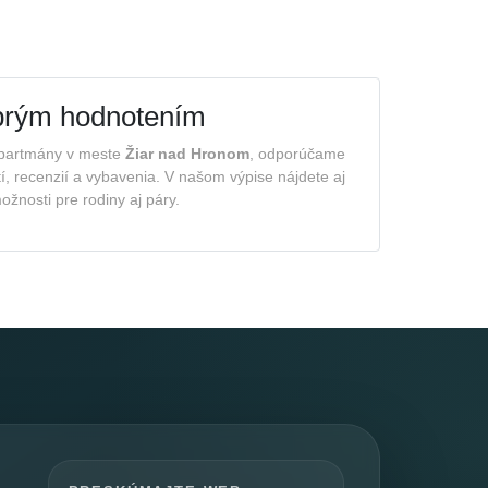
brým hodnotením
apartmány v meste
Žiar nad Hronom
, odporúčame
í, recenzií a vybavenia. V našom výpise nájdete aj
žnosti pre rodiny aj páry.