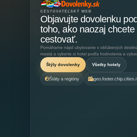
CESTOVATEĽSKÝ WEB
Objavujte dovolenku po
toho, ako naozaj chcete
cestovať.
Pomáhame nájsť ubytovanie v obľúbených destináci
mestá a vyberte si hotel podľa hodnotenia a vyba
Štýly dovolenky
Všetky hotely
Štáty a regióny
geo.footer.chip.cities