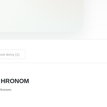
ové domy (1)
D HRONOM
 Hronom.