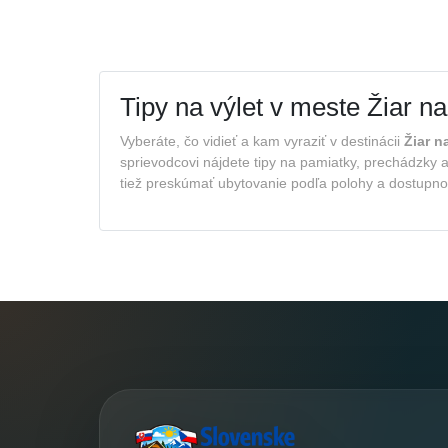
Tipy na výlet v meste Žiar 
Vyberáte, čo vidieť a kam vyraziť v destinácii
Žiar 
sprievodcovi nájdete tipy na pamiatky, prechádzky a
tiež preskúmať ubytovanie podľa polohy a dostupnos