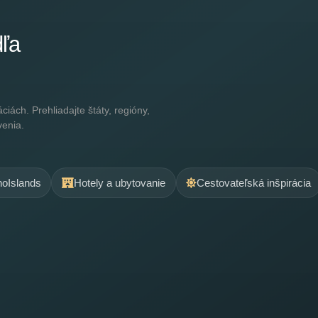
dľa
ách. Prehliadajte štáty, regióny,
venia.
.noIslands
Hotely a ubytovanie
Cestovateľská inšpirácia