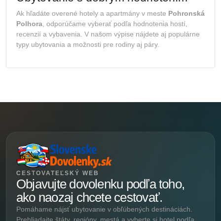
Ak hľadáte overené hotely a apartmány v meste
Pohronská
Polhora
, odporúčame vyberať podľa hodnotenia hostí,
recenzií a vybavenia. V našom výpise nájdete aj populárne
typy ubytovania a možnosti pre rodiny aj páry.
CESTOVATEĽSKÝ WEB
Objavujte dovolenku podľa toho,
ako naozaj chcete cestovať.
Pomáhame nájsť ubytovanie v obľúbených destináciách.
Prehliadajte štáty, regióny, mestá a vyberte si hotel podľa