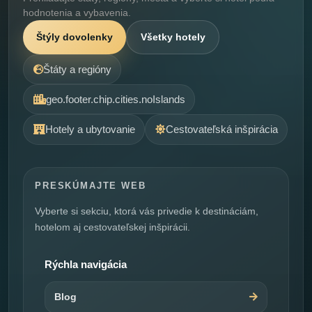
hodnotenia a vybavenia.
Štýly dovolenky
Všetky hotely
Štáty a regióny
geo.footer.chip.cities.noIslands
Hotely a ubytovanie
Cestovateľská inšpirácia
PRESKÚMAJTE WEB
Vyberte si sekciu, ktorá vás privedie k destináciám,
hotelom aj cestovateľskej inšpirácii.
Rýchla navigácia
Blog