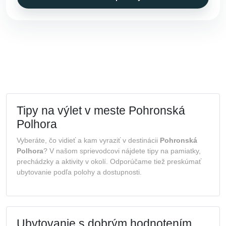
Tipy na výlet v meste Pohronská
Polhora
Vyberáte, čo vidieť a kam vyraziť v destinácii
Pohronská
Polhora
? V našom sprievodcovi nájdete tipy na pamiatky,
prechádzky a aktivity v okolí. Odporúčame tiež preskúmať
ubytovanie podľa polohy a dostupnosti.
Ubytovanie s dobrým hodnotením