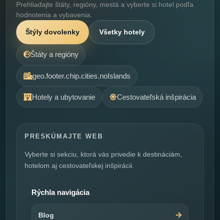
Prehliadajte štáty, regióny, mestá a vyberte si hotel podľa
hodnotenia a vybavenia.
Štýly dovolenky
Všetky hotely
Štáty a regióny
geo.footer.chip.cities.noIslands
Hotely a ubytovanie
Cestovateľská inšpirácia
PRESKÚMAJTE WEB
Vyberte si sekciu, ktorá vás privedie k destináciám,
hotelom aj cestovateľskej inšpirácii.
Rýchla navigácia
Blog