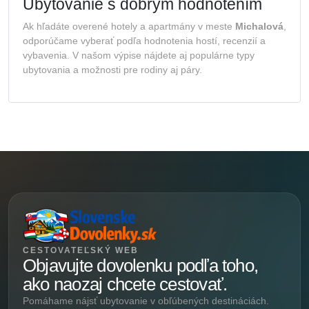
Ubytovanie s dobrým hodnotením
Ak hľadáte overené hotely a apartmány v meste
Michalová
,
odporúčame vyberať podľa hodnotenia hostí, recenzií a
vybavenia. V našom výpise nájdete aj populárne typy
ubytovania a možnosti pre rodiny aj páry.
CESTOVATEĽSKÝ WEB
Objavujte dovolenku podľa toho,
ako naozaj chcete cestovať.
Pomáhame nájsť ubytovanie v obľúbených destináciách.