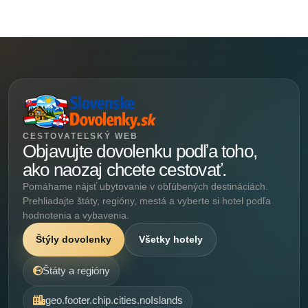
CESTOVATEĽSKÝ WEB
Objavujte dovolenku podľa toho,
ako naozaj chcete cestovať.
Pomáhame nájsť ubytovanie v obľúbených destináciách.
Prehliadajte štáty, regióny, mestá a vyberte si hotel podľa
hodnotenia a vybavenia.
Štýly dovolenky
Všetky hotely
Štáty a regióny
geo.footer.chip.cities.noIslands