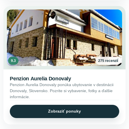
9.3
275 recenzií
Penzion Aurelia Donovaly
Penzion Aurelia Donovaly ponúka ubytovanie v destinácii
Donovaly, Slovensko. Pozrite si vybavenie, fotky a ďalšie
informácie.
Zobraziť ponuky