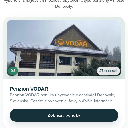
Vyberte si z najlepších možností ubytovania typu penzióny v meste
Donovaly.
9.5
27 recenzií
Penzión VODÁR
Penzión VODÁR ponúka ubytovanie v destinácii Donovaly,
Slovensko. Pozrite si vybavenie, fotky a ďalšie informácie.
Zobraziť ponuky