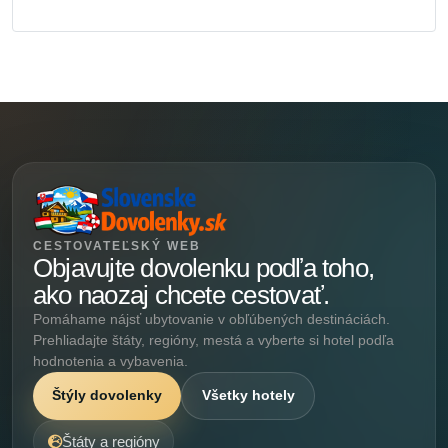
CESTOVATEĽSKÝ WEB
Objavujte dovolenku podľa toho,
ako naozaj chcete cestovať.
Pomáhame nájsť ubytovanie v obľúbených destináciách.
Prehliadajte štáty, regióny, mestá a vyberte si hotel podľa
hodnotenia a vybavenia.
Štýly dovolenky
Všetky hotely
Štáty a regióny