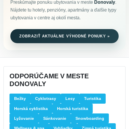
Preskúmajte ponuku ubytovania v meste
Donovaly
.
Nájdete tu hotely, penzióny, apartmány a ďalšie typy
ubytovania v centre aj okolí mesta.
ZOBRAZIŤ AKTUÁLNE VÝHODNÉ PONUKY »
ODPORÚČAME V MESTE
DONOVALY
Bežky
Cyklotrasy
Lesy
Turistika
Horská cyklistika
Horská turistika
Lyžovanie
Sánkovanie
Snowboarding
Wellness & spa
Vyhliadky
Zimná turistika