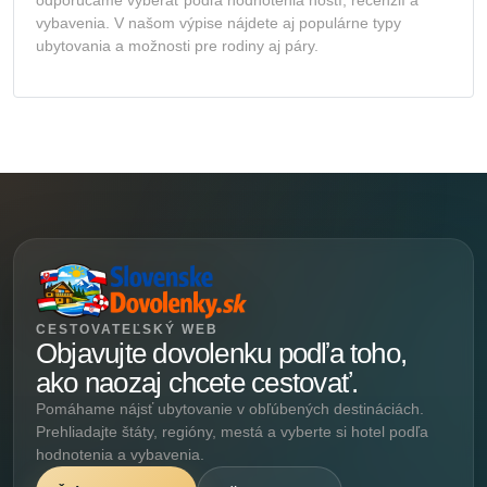
vybavenia. V našom výpise nájdete aj populárne typy
ubytovania a možnosti pre rodiny aj páry.
CESTOVATEĽSKÝ WEB
Objavujte dovolenku podľa toho,
ako naozaj chcete cestovať.
Pomáhame nájsť ubytovanie v obľúbených destináciách.
Prehliadajte štáty, regióny, mestá a vyberte si hotel podľa
hodnotenia a vybavenia.