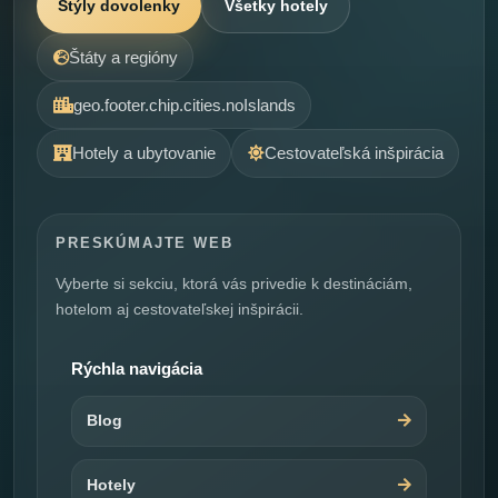
Štýly dovolenky
Všetky hotely
Štáty a regióny
geo.footer.chip.cities.noIslands
Hotely a ubytovanie
Cestovateľská inšpirácia
PRESKÚMAJTE WEB
Vyberte si sekciu, ktorá vás privedie k destináciám,
hotelom aj cestovateľskej inšpirácii.
Rýchla navigácia
Blog
Hotely