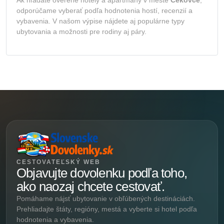
odporúčame vyberať podľa hodnotenia hostí, recenzií a
vybavenia. V našom výpise nájdete aj populárne typy
ubytovania a možnosti pre rodiny aj páry.
CESTOVATEĽSKÝ WEB
Objavujte dovolenku podľa toho,
ako naozaj chcete cestovať.
Pomáhame nájsť ubytovanie v obľúbených destináciách.
Prehliadajte štáty, regióny, mestá a vyberte si hotel podľa
hodnotenia a vybavenia.