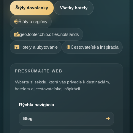
Štýly dovolenky
Všetky hotely
Štáty a regióny
geo.footer.chip.cities.noIslands
Hotely a ubytovanie
Cestovateľská inšpirácia
PRESKÚMAJTE WEB
Vyberte si sekciu, ktorá vás privedie k destináciám,
hotelom aj cestovateľskej inšpirácii.
Rýchla navigácia
Blog