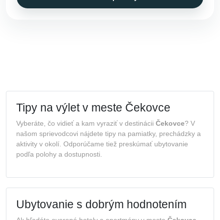
Tipy na výlet v meste Čekovce
Vyberáte, čo vidieť a kam vyraziť v destinácii
Čekovce
? V
našom sprievodcovi nájdete tipy na pamiatky, prechádzky a
aktivity v okolí. Odporúčame tiež preskúmať ubytovanie
podľa polohy a dostupnosti.
Ubytovanie s dobrým hodnotením
Ak hľadáte overené hotely a apartmány v meste
Čekovce
,