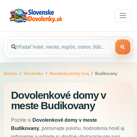
Domov
Slovensko
Banskobystrický kraj
Budikovany
Dovolenkové domy v
meste Budikovany
Pozrite si
Dovolenkové domy v meste
Budikovany
, porovnajte polohu, hodnotenia hostí aj
vybavenie a vyberte si vhodné ubytovanie pre svoj