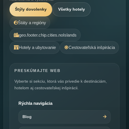
Štýly dovolenky
Všetky hotely
Štáty a regióny
geo.footer.chip.cities.noIslands
Hotely a ubytovanie
Cestovateľská inšpirácia
PRESKÚMAJTE WEB
Vyberte si sekciu, ktorá vás privedie k destináciám,
hotelom aj cestovateľskej inšpirácii.
Rýchla navigácia
Blog