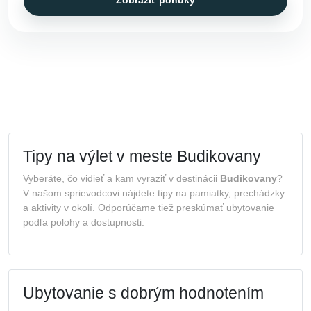
Tipy na výlet v meste Budikovany
Vyberáte, čo vidieť a kam vyraziť v destinácii
Budikovany
?
V našom sprievodcovi nájdete tipy na pamiatky, prechádzky
a aktivity v okolí. Odporúčame tiež preskúmať ubytovanie
podľa polohy a dostupnosti.
Ubytovanie s dobrým hodnotením