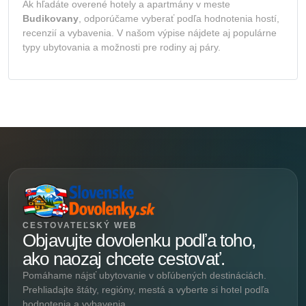
Ak hľadáte overené hotely a apartmány v meste
Budikovany
, odporúčame vyberať podľa hodnotenia hostí,
recenzií a vybavenia. V našom výpise nájdete aj populárne
typy ubytovania a možnosti pre rodiny aj páry.
CESTOVATEĽSKÝ WEB
Objavujte dovolenku podľa toho,
ako naozaj chcete cestovať.
Pomáhame nájsť ubytovanie v obľúbených destináciách.
Prehliadajte štáty, regióny, mestá a vyberte si hotel podľa
hodnotenia a vybavenia.